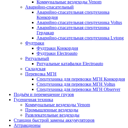
Коммунальные вездеходы Venom
Аварийно-спасательный
Аварийно-спасательная спецтехника
Конкордия
Аварийно-спасательная спецтехника Voltus
Аварийно-спасательная спецтехника
Гердакар
Аварийно-спасательная спецтехника Lvtong
Фудтраки
Фудтраки Конкордия
Фудтраки Electroauto
Ритуальный
Ритуальные катафалки Electroauto
Складская
Перевозка МГН
Спецтехника для перевозки МГН Конкордия
Спецтехника для перевозки МГН Voltus
Спецтехника для перевозки МГН Observer
Подъём и перемещение грузов
Гусеничная техника
Коммунальные вездеходы Venom
Промышленные вездеходы
Развлекательные вездеходы
Станции быстрой замены аккумуляторов
Аттракционы