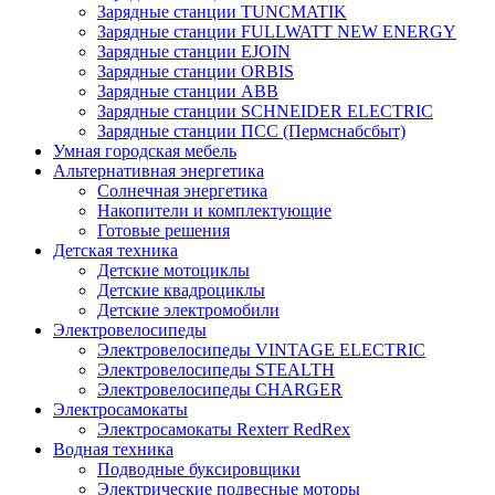
Зарядные станции TUNCMATIK
Зарядные станции FULLWATT NEW ENERGY
Зарядные станции EJOIN
Зарядные станции ORBIS
Зарядные станции ABB
Зарядные станции SCHNEIDER ELECTRIC
Зарядные станции ПСС (Пермснабсбыт)
Умная городская мебель
Альтернативная энергетика
Солнечная энергетика
Накопители и комплектующие
Готовые решения
Детская техника
Детские мотоциклы
Детские квадроциклы
Детские электромобили
Электровелосипеды
Электровелосипеды VINTAGE ELECTRIC
Электровелосипеды STEALTH
Электровелосипеды CHARGER
Электросамокаты
Электросамокаты Rexterr RedRex
Водная техника
Подводные буксировщики
Электрические подвесные моторы