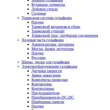
Зеркало гольфкара
Кузовные элементы
Лобовое стекло
Сиденья
Тормозная система гольфкара
Прочее
Тормозной механизм в сборе
Тормозной суппорт
Тормозной трос, трубчатые соединения
Ходовая часть гольфкара
Амортизаторы, пружины
Мосты, балки, редуктора
Прочее
Рессоры
Шины, диски для гольфкара
Электрооборудование гольфкара
Датчики скорости
Замки зажигания
Комплекты проводки
Контакторы
Контроллеры
Предохранители
Преобразователи DC-DC
Приборные панели
Прочее