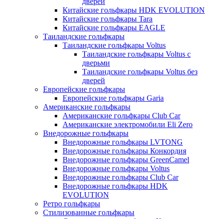
дверей
Китайские гольфкары HDK EVOLUTION
Китайские гольфкары Tara
Китайские гольфкары EAGLE
Таиландские гольфкары
Таиландские гольфкары Voltus
Таиландские гольфкары Voltus с
дверьми
Таиландские гольфкары Voltus без
дверей
Европейские гольфкары
Европейские гольфкары Garia
Американские гольфкары
Американские гольфкары Club Car
Американские электромобили Eli Zero
Внедорожные гольфкары
Внедорожные гольфкары LVTONG
Внедорожные гольфкары Конкордия
Внедорожные гольфкары GreenCamel
Внедорожные гольфкары Voltus
Внедорожные гольфкары Club Car
Внедорожные гольфкары HDK
EVOLUTION
Ретро гольфкары
Стилизованные гольфкары