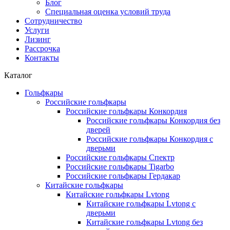
Блог
Специальная оценка условий труда
Сотрудничество
Услуги
Лизинг
Рассрочка
Контакты
Каталог
Гольфкары
Российские гольфкары
Российские гольфкары Конкордия
Российские гольфкары Конкордия без
дверей
Российские гольфкары Конкордия с
дверьми
Российские гольфкары Спектр
Российские гольфкары Tigarbo
Российские гольфкары Гердакар
Китайские гольфкары
Китайские гольфкары Lvtong
Китайские гольфкары Lvtong с
дверьми
Китайские гольфкары Lvtong без