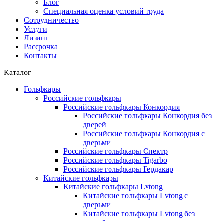
Блог
Специальная оценка условий труда
Сотрудничество
Услуги
Лизинг
Рассрочка
Контакты
Каталог
Гольфкары
Российские гольфкары
Российские гольфкары Конкордия
Российские гольфкары Конкордия без
дверей
Российские гольфкары Конкордия с
дверьми
Российские гольфкары Спектр
Российские гольфкары Tigarbo
Российские гольфкары Гердакар
Китайские гольфкары
Китайские гольфкары Lvtong
Китайские гольфкары Lvtong с
дверьми
Китайские гольфкары Lvtong без