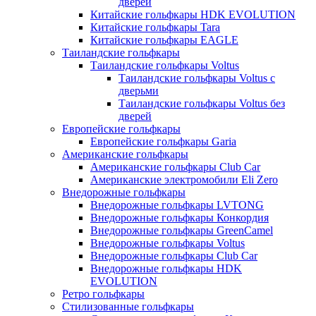
дверей
Китайские гольфкары HDK EVOLUTION
Китайские гольфкары Tara
Китайские гольфкары EAGLE
Таиландские гольфкары
Таиландские гольфкары Voltus
Таиландские гольфкары Voltus с
дверьми
Таиландские гольфкары Voltus без
дверей
Европейские гольфкары
Европейские гольфкары Garia
Американские гольфкары
Американские гольфкары Club Car
Американские электромобили Eli Zero
Внедорожные гольфкары
Внедорожные гольфкары LVTONG
Внедорожные гольфкары Конкордия
Внедорожные гольфкары GreenCamel
Внедорожные гольфкары Voltus
Внедорожные гольфкары Club Car
Внедорожные гольфкары HDK
EVOLUTION
Ретро гольфкары
Стилизованные гольфкары