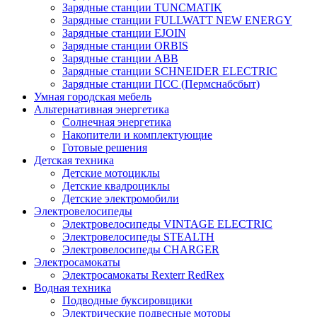
Зарядные станции TUNCMATIK
Зарядные станции FULLWATT NEW ENERGY
Зарядные станции EJOIN
Зарядные станции ORBIS
Зарядные станции ABB
Зарядные станции SCHNEIDER ELECTRIC
Зарядные станции ПСС (Пермснабсбыт)
Умная городская мебель
Альтернативная энергетика
Солнечная энергетика
Накопители и комплектующие
Готовые решения
Детская техника
Детские мотоциклы
Детские квадроциклы
Детские электромобили
Электровелосипеды
Электровелосипеды VINTAGE ELECTRIC
Электровелосипеды STEALTH
Электровелосипеды CHARGER
Электросамокаты
Электросамокаты Rexterr RedRex
Водная техника
Подводные буксировщики
Электрические подвесные моторы