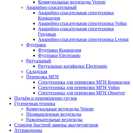
Коммунальные вездеходы Venom
Аварийно-спасательный
Аварийно-спасательная спецтехника
Конкордия
Аварийно-спасательная спецтехника Voltus
Аварийно-спасательная спецтехника
Гердакар
Аварийно-спасательная спецтехника Lvtong
Фудтраки
Фудтраки Конкордия
Фудтраки Electroauto
Ритуальный
Ритуальные катафалки Electroauto
Складская
Перевозка МГН
Спецтехника для перевозки МГН Конкордия
Спецтехника для перевозки МГН Voltus
Спецтехника для перевозки МГН Observer
Подъём и перемещение грузов
Гусеничная техника
Коммунальные вездеходы Venom
Промышленные вездеходы
Развлекательные вездеходы
Станции быстрой замены аккумуляторов
Аттракционы