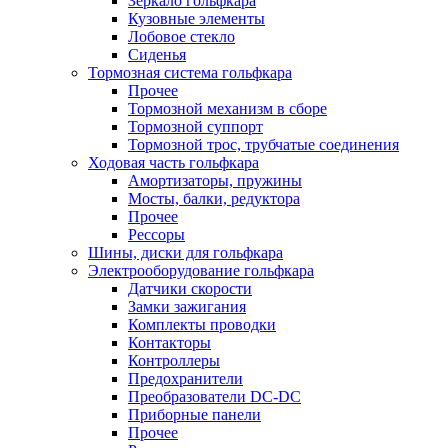
Зеркало гольфкара
Кузовные элементы
Лобовое стекло
Сиденья
Тормозная система гольфкара
Прочее
Тормозной механизм в сборе
Тормозной суппорт
Тормозной трос, трубчатые соединения
Ходовая часть гольфкара
Амортизаторы, пружины
Мосты, балки, редуктора
Прочее
Рессоры
Шины, диски для гольфкара
Электрооборудование гольфкара
Датчики скорости
Замки зажигания
Комплекты проводки
Контакторы
Контроллеры
Предохранители
Преобразователи DC-DC
Приборные панели
Прочее