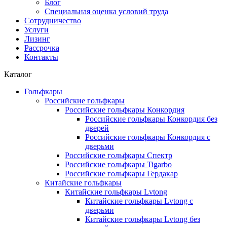
Блог
Специальная оценка условий труда
Сотрудничество
Услуги
Лизинг
Рассрочка
Контакты
Каталог
Гольфкары
Российские гольфкары
Российские гольфкары Конкордия
Российские гольфкары Конкордия без
дверей
Российские гольфкары Конкордия с
дверьми
Российские гольфкары Спектр
Российские гольфкары Tigarbo
Российские гольфкары Гердакар
Китайские гольфкары
Китайские гольфкары Lvtong
Китайские гольфкары Lvtong с
дверьми
Китайские гольфкары Lvtong без