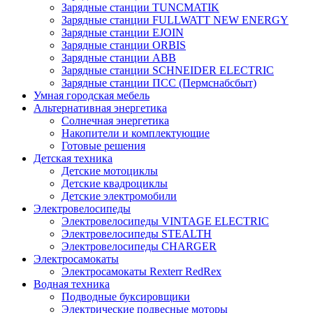
Зарядные станции TUNCMATIK
Зарядные станции FULLWATT NEW ENERGY
Зарядные станции EJOIN
Зарядные станции ORBIS
Зарядные станции ABB
Зарядные станции SCHNEIDER ELECTRIC
Зарядные станции ПСС (Пермснабсбыт)
Умная городская мебель
Альтернативная энергетика
Солнечная энергетика
Накопители и комплектующие
Готовые решения
Детская техника
Детские мотоциклы
Детские квадроциклы
Детские электромобили
Электровелосипеды
Электровелосипеды VINTAGE ELECTRIC
Электровелосипеды STEALTH
Электровелосипеды CHARGER
Электросамокаты
Электросамокаты Rexterr RedRex
Водная техника
Подводные буксировщики
Электрические подвесные моторы