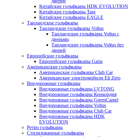
дверей
Китайские гольфкары HDK EVOLUTION
Китайские гольфкары Tara
Китайские гольфкары EAGLE
Таиландские гольфкары
Таиландские гольфкары Voltus
Таиландские гольфкары Voltus с
дверьми
Таиландские гольфкары Voltus без
дверей
Европейские гольфкары
Европейские гольфкары Garia
Американские гольфкары
Американские гольфкары Club Car
Американские электромобили Eli Zero
Внедорожные гольфкары
Внедорожные гольфкары LVTONG
Внедорожные гольфкары Конкордия
Внедорожные гольфкары GreenCamel
Внедорожные гольфкары Voltus
Внедорожные гольфкары Club Car
Внедорожные гольфкары HDK
EVOLUTION
Ретро гольфкары
Стилизованные гольфкары