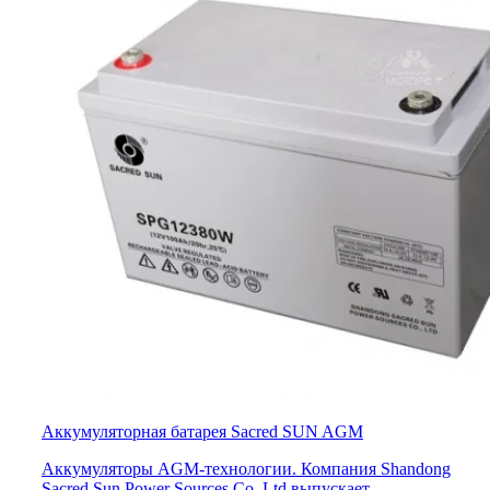
Аккумуляторная батарея Sacred SUN AGM
Аккумуляторы AGM-технологии. Компания Shandong
Sacred Sun Power Sources Co. Ltd выпускает