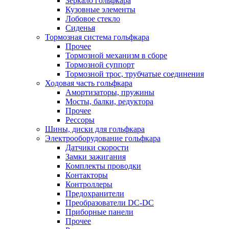
Зеркало гольфкара
Кузовные элементы
Лобовое стекло
Сиденья
Тормозная система гольфкара
Прочее
Тормозной механизм в сборе
Тормозной суппорт
Тормозной трос, трубчатые соединения
Ходовая часть гольфкара
Амортизаторы, пружины
Мосты, балки, редуктора
Прочее
Рессоры
Шины, диски для гольфкара
Электрооборудование гольфкара
Датчики скорости
Замки зажигания
Комплекты проводки
Контакторы
Контроллеры
Предохранители
Преобразователи DC-DC
Приборные панели
Прочее