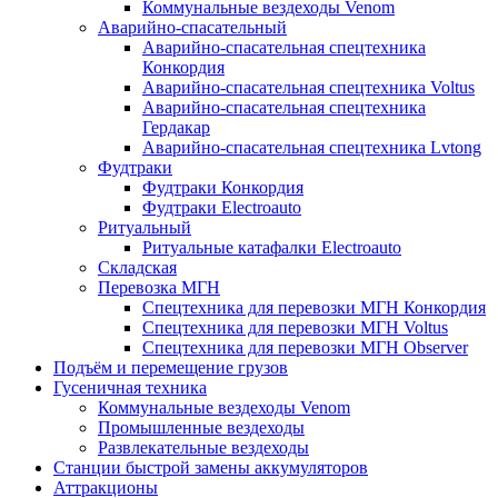
Коммунальные вездеходы Venom
Аварийно-спасательный
Аварийно-спасательная спецтехника
Конкордия
Аварийно-спасательная спецтехника Voltus
Аварийно-спасательная спецтехника
Гердакар
Аварийно-спасательная спецтехника Lvtong
Фудтраки
Фудтраки Конкордия
Фудтраки Electroauto
Ритуальный
Ритуальные катафалки Electroauto
Складская
Перевозка МГН
Спецтехника для перевозки МГН Конкордия
Спецтехника для перевозки МГН Voltus
Спецтехника для перевозки МГН Observer
Подъём и перемещение грузов
Гусеничная техника
Коммунальные вездеходы Venom
Промышленные вездеходы
Развлекательные вездеходы
Станции быстрой замены аккумуляторов
Аттракционы