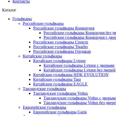
Контакты
Каталог
Гольфкары
Российские гольфкары
Российские гольфкары Конкордия
Российские гольфкары Конкордия без д
Российские гольфкары Конкордия с две
Российские гольфкары Спектр
Российские гольфкары Tigarbo
Российские гольфкары Гердакар
Китайские гольфкары
Китайские гольфкары Lvtong
Китайские гольфкары Lvtong с дверьми
Китайские гольфкары Lvtong без дверей
Китайские гольфкары HDK EVOLUTION
Китайские гольфкары Tara
Китайские гольфкары EAGLE
Таиландские гольфкары
Таиландские гольфкары Voltus
Таиландские гольфкары Voltus с дверьм
Таиландские гольфкары Voltus без двере
Европейские гольфкары
Европейские гольфкары Garia