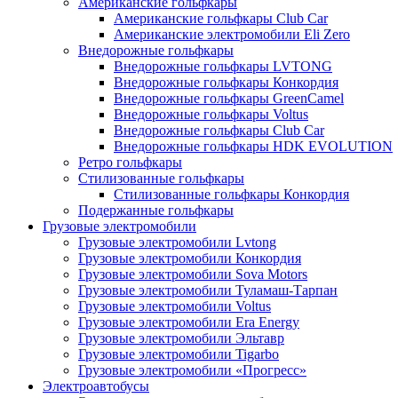
Американские гольфкары
Американские гольфкары Club Car
Американские электромобили Eli Zero
Внедорожные гольфкары
Внедорожные гольфкары LVTONG
Внедорожные гольфкары Конкордия
Внедорожные гольфкары GreenCamel
Внедорожные гольфкары Voltus
Внедорожные гольфкары Club Car
Внедорожные гольфкары HDK EVOLUTION
Ретро гольфкары
Стилизованные гольфкары
Стилизованные гольфкары Конкордия
Подержанные гольфкары
Грузовые электромобили
Грузовые электромобили Lvtong
Грузовые электромобили Конкордия
Грузовые электромобили Sova Motors
Грузовые электромобили Туламаш-Тарпан
Грузовые электромобили Voltus
Грузовые электромобили Era Energy
Грузовые электромобили Эльтавр
Грузовые электромобили Tigarbo
Грузовые электромобили «Прогресс»
Электроавтобусы