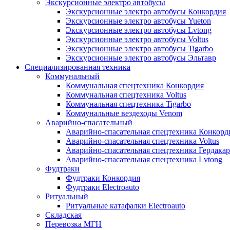
Экскурсионные электро автобусы
Экскурсионные электро автобусы Конкордия
Экскурсионные электро автобусы Yueton
Экскурсионные электро автобусы Lvtong
Экскурсионные электро автобусы Voltus
Экскурсионные электро автобусы Tigarbo
Экскурсионные электро автобусы Эльтавр
Специализированная техника
Коммунальный
Коммунальная спецтехника Конкордия
Коммунальная спецтехника Voltus
Коммунальная спецтехника Tigarbo
Коммунальные вездеходы Venom
Аварийно-спасательный
Аварийно-спасательная спецтехника Конкорд
Аварийно-спасательная спецтехника Voltus
Аварийно-спасательная спецтехника Гердакар
Аварийно-спасательная спецтехника Lvtong
Фудтраки
Фудтраки Конкордия
Фудтраки Electroauto
Ритуальный
Ритуальные катафалки Electroauto
Складская
Перевозка МГН