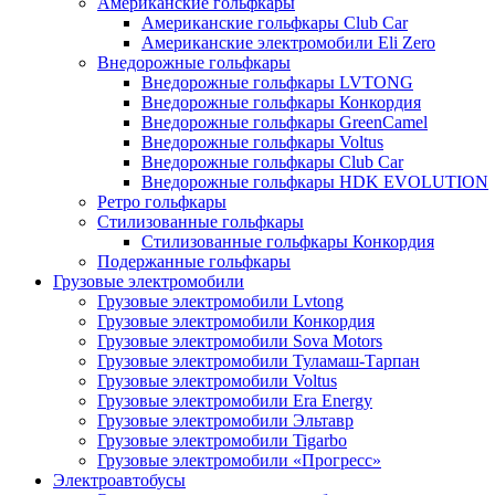
Американские гольфкары
Американские гольфкары Club Car
Американские электромобили Eli Zero
Внедорожные гольфкары
Внедорожные гольфкары LVTONG
Внедорожные гольфкары Конкордия
Внедорожные гольфкары GreenCamel
Внедорожные гольфкары Voltus
Внедорожные гольфкары Club Car
Внедорожные гольфкары HDK EVOLUTION
Ретро гольфкары
Стилизованные гольфкары
Стилизованные гольфкары Конкордия
Подержанные гольфкары
Грузовые электромобили
Грузовые электромобили Lvtong
Грузовые электромобили Конкордия
Грузовые электромобили Sova Motors
Грузовые электромобили Туламаш-Тарпан
Грузовые электромобили Voltus
Грузовые электромобили Era Energy
Грузовые электромобили Эльтавр
Грузовые электромобили Tigarbo
Грузовые электромобили «Прогресс»
Электроавтобусы