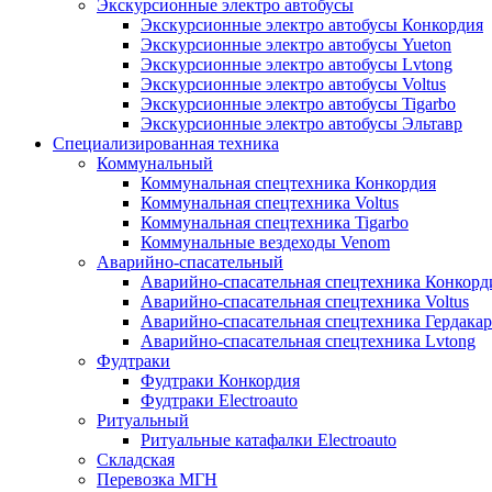
Экскурсионные электро автобусы
Экскурсионные электро автобусы Конкордия
Экскурсионные электро автобусы Yueton
Экскурсионные электро автобусы Lvtong
Экскурсионные электро автобусы Voltus
Экскурсионные электро автобусы Tigarbo
Экскурсионные электро автобусы Эльтавр
Специализированная техника
Коммунальный
Коммунальная спецтехника Конкордия
Коммунальная спецтехника Voltus
Коммунальная спецтехника Tigarbo
Коммунальные вездеходы Venom
Аварийно-спасательный
Аварийно-спасательная спецтехника Конкорд
Аварийно-спасательная спецтехника Voltus
Аварийно-спасательная спецтехника Гердакар
Аварийно-спасательная спецтехника Lvtong
Фудтраки
Фудтраки Конкордия
Фудтраки Electroauto
Ритуальный
Ритуальные катафалки Electroauto
Складская
Перевозка МГН