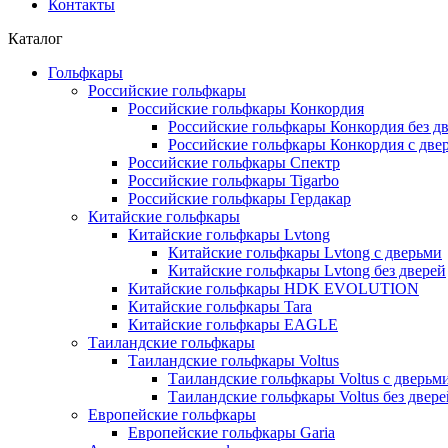
Контакты
Каталог
Гольфкары
Российские гольфкары
Российские гольфкары Конкордия
Российские гольфкары Конкордия без д
Российские гольфкары Конкордия с две
Российские гольфкары Спектр
Российские гольфкары Tigarbo
Российские гольфкары Гердакар
Китайские гольфкары
Китайские гольфкары Lvtong
Китайские гольфкары Lvtong с дверьми
Китайские гольфкары Lvtong без дверей
Китайские гольфкары HDK EVOLUTION
Китайские гольфкары Tara
Китайские гольфкары EAGLE
Таиландские гольфкары
Таиландские гольфкары Voltus
Таиландские гольфкары Voltus с дверьм
Таиландские гольфкары Voltus без двере
Европейские гольфкары
Европейские гольфкары Garia