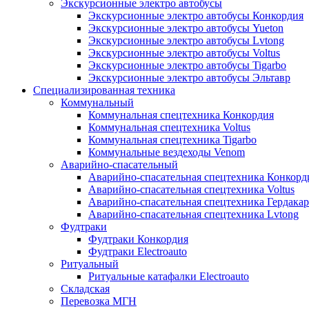
Экскурсионные электро автобусы
Экскурсионные электро автобусы Конкордия
Экскурсионные электро автобусы Yueton
Экскурсионные электро автобусы Lvtong
Экскурсионные электро автобусы Voltus
Экскурсионные электро автобусы Tigarbo
Экскурсионные электро автобусы Эльтавр
Специализированная техника
Коммунальный
Коммунальная спецтехника Конкордия
Коммунальная спецтехника Voltus
Коммунальная спецтехника Tigarbo
Коммунальные вездеходы Venom
Аварийно-спасательный
Аварийно-спасательная спецтехника Конкорд
Аварийно-спасательная спецтехника Voltus
Аварийно-спасательная спецтехника Гердакар
Аварийно-спасательная спецтехника Lvtong
Фудтраки
Фудтраки Конкордия
Фудтраки Electroauto
Ритуальный
Ритуальные катафалки Electroauto
Складская
Перевозка МГН