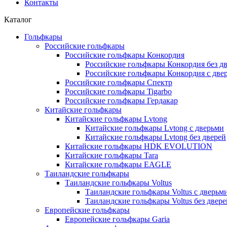
Контакты
Каталог
Гольфкары
Российские гольфкары
Российские гольфкары Конкордия
Российские гольфкары Конкордия без д
Российские гольфкары Конкордия с две
Российские гольфкары Спектр
Российские гольфкары Tigarbo
Российские гольфкары Гердакар
Китайские гольфкары
Китайские гольфкары Lvtong
Китайские гольфкары Lvtong с дверьми
Китайские гольфкары Lvtong без дверей
Китайские гольфкары HDK EVOLUTION
Китайские гольфкары Tara
Китайские гольфкары EAGLE
Таиландские гольфкары
Таиландские гольфкары Voltus
Таиландские гольфкары Voltus с дверьм
Таиландские гольфкары Voltus без двере
Европейские гольфкары
Европейские гольфкары Garia