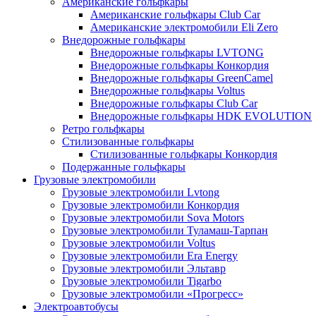
Американские гольфкары
Американские гольфкары Club Car
Американские электромобили Eli Zero
Внедорожные гольфкары
Внедорожные гольфкары LVTONG
Внедорожные гольфкары Конкордия
Внедорожные гольфкары GreenCamel
Внедорожные гольфкары Voltus
Внедорожные гольфкары Club Car
Внедорожные гольфкары HDK EVOLUTION
Ретро гольфкары
Стилизованные гольфкары
Стилизованные гольфкары Конкордия
Подержанные гольфкары
Грузовые электромобили
Грузовые электромобили Lvtong
Грузовые электромобили Конкордия
Грузовые электромобили Sova Motors
Грузовые электромобили Туламаш-Тарпан
Грузовые электромобили Voltus
Грузовые электромобили Era Energy
Грузовые электромобили Эльтавр
Грузовые электромобили Tigarbo
Грузовые электромобили «Прогресс»
Электроавтобусы