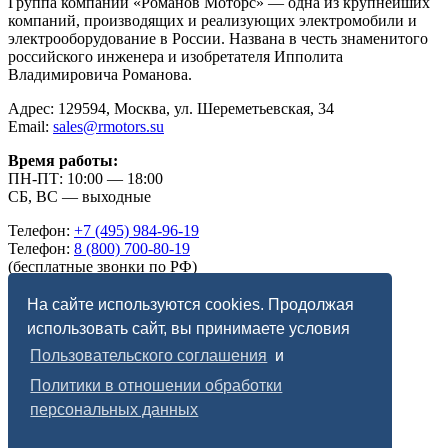
Группа компаний «Романов Моторс» — одна из крупнейших
компаний, производящих и реализующих электромобили и
электрооборудование в России. Названа в честь знаменитого
российского инженера и изобретателя Ипполита
Владимировича Романова.
Адрес: 129594, Москва, ул. Шереметьевская, 34
Email:
sales@rmotors.su
Время работы:
ПН-ПТ: 10:00 — 18:00
СБ, ВС — выходные
Телефон:
+7 (495) 984-96-19
Телефон:
8 (800) 700-80-19
(бесплатные звонки по РФ)
Telegram:
romanov_motors
Max:
romanov_motors
На сайте используются cookies. Продолжая
использовать сайт, вы принимаете условия
Правовая информация:
Пользовательского соглашения
и
Пользовательское соглашение
Политики в отношении обработки
Политика в отношении обработки персональных
данных
персональных данных
Специальная оценка условий труда