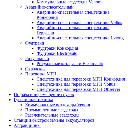
Коммунальные вездеходы Venom
Аварийно-спасательный
Аварийно-спасательная спецтехника
Конкордия
Аварийно-спасательная спецтехника Voltus
Аварийно-спасательная спецтехника
Гердакар
Аварийно-спасательная спецтехника Lvtong
Фудтраки
Фудтраки Конкордия
Фудтраки Electroauto
Ритуальный
Ритуальные катафалки Electroauto
Складская
Перевозка МГН
Спецтехника для перевозки МГН Конкордия
Спецтехника для перевозки МГН Voltus
Спецтехника для перевозки МГН Observer
Подъём и перемещение грузов
Гусеничная техника
Коммунальные вездеходы Venom
Промышленные вездеходы
Развлекательные вездеходы
Станции быстрой замены аккумуляторов
Аттракционы