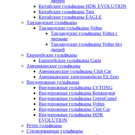
дверей
Китайские гольфкары HDK EVOLUTION
Китайские гольфкары Tara
Китайские гольфкары EAGLE
Таиландские гольфкары
Таиландские гольфкары Voltus
Таиландские гольфкары Voltus с
дверьми
Таиландские гольфкары Voltus без
дверей
Европейские гольфкары
Европейские гольфкары Garia
Американские гольфкары
Американские гольфкары Club Car
Американские электромобили Eli Zero
Внедорожные гольфкары
Внедорожные гольфкары LVTONG
Внедорожные гольфкары Конкордия
Внедорожные гольфкары GreenCamel
Внедорожные гольфкары Voltus
Внедорожные гольфкары Club Car
Внедорожные гольфкары HDK
EVOLUTION
Ретро гольфкары
Стилизованные гольфкары