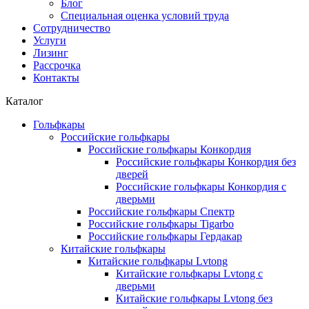
Блог
Специальная оценка условий труда
Сотрудничество
Услуги
Лизинг
Рассрочка
Контакты
Каталог
Гольфкары
Российские гольфкары
Российские гольфкары Конкордия
Российские гольфкары Конкордия без
дверей
Российские гольфкары Конкордия с
дверьми
Российские гольфкары Спектр
Российские гольфкары Tigarbo
Российские гольфкары Гердакар
Китайские гольфкары
Китайские гольфкары Lvtong
Китайские гольфкары Lvtong с
дверьми
Китайские гольфкары Lvtong без