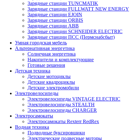
Зарядные станции TUNCMATIK
Зарядные станции FULLWATT NEW ENERGY
Зарядные станции EJOIN
Зарядные станции ORBIS
Зарядные станции ABB
Зарядные станции SCHNEIDER ELECTRIC
Зарядные станции ПСС (Пермснабсбыт)
Умная городская мебель
Альтернативная энергетика
Солнечная энергетика
Накопители и комплектующие
Готовые решения
Детская техника
Детские мотоциклы
Детские квадроциклы
Детские электромобили
Электровелосипеды
Электровелосипеды VINTAGE ELECTRIC
Электровелосипеды STEALTH
Электровелосипеды CHARGER
Электросамокаты
Электросамокаты Rexterr RedRex
Водная техника
Подводные буксировщики
Электрические подвесные моторы