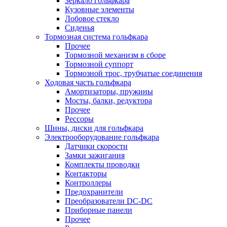
Зеркало гольфкара
Кузовные элементы
Лобовое стекло
Сиденья
Тормозная система гольфкара
Прочее
Тормозной механизм в сборе
Тормозной суппорт
Тормозной трос, трубчатые соединения
Ходовая часть гольфкара
Амортизаторы, пружины
Мосты, балки, редуктора
Прочее
Рессоры
Шины, диски для гольфкара
Электрооборудование гольфкара
Датчики скорости
Замки зажигания
Комплекты проводки
Контакторы
Контроллеры
Предохранители
Преобразователи DC-DC
Приборные панели
Прочее