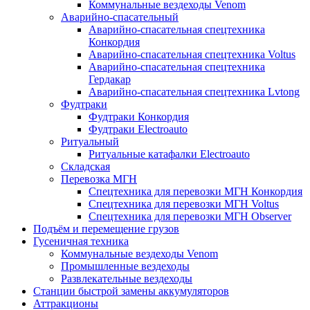
Коммунальные вездеходы Venom
Аварийно-спасательный
Аварийно-спасательная спецтехника
Конкордия
Аварийно-спасательная спецтехника Voltus
Аварийно-спасательная спецтехника
Гердакар
Аварийно-спасательная спецтехника Lvtong
Фудтраки
Фудтраки Конкордия
Фудтраки Electroauto
Ритуальный
Ритуальные катафалки Electroauto
Складская
Перевозка МГН
Спецтехника для перевозки МГН Конкордия
Спецтехника для перевозки МГН Voltus
Спецтехника для перевозки МГН Observer
Подъём и перемещение грузов
Гусеничная техника
Коммунальные вездеходы Venom
Промышленные вездеходы
Развлекательные вездеходы
Станции быстрой замены аккумуляторов
Аттракционы