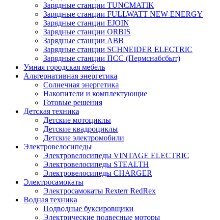
Зарядные станции TUNCMATIK
Зарядные станции FULLWATT NEW ENERGY
Зарядные станции EJOIN
Зарядные станции ORBIS
Зарядные станции ABB
Зарядные станции SCHNEIDER ELECTRIC
Зарядные станции ПСС (Пермснабсбыт)
Умная городская мебель
Альтернативная энергетика
Солнечная энергетика
Накопители и комплектующие
Готовые решения
Детская техника
Детские мотоциклы
Детские квадроциклы
Детские электромобили
Электровелосипеды
Электровелосипеды VINTAGE ELECTRIC
Электровелосипеды STEALTH
Электровелосипеды CHARGER
Электросамокаты
Электросамокаты Rexterr RedRex
Водная техника
Подводные буксировщики
Электрические подвесные моторы