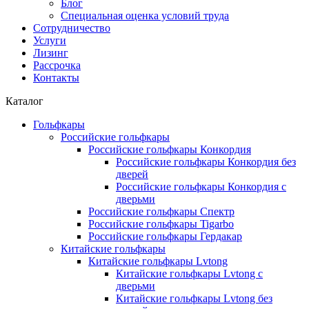
Блог
Специальная оценка условий труда
Сотрудничество
Услуги
Лизинг
Рассрочка
Контакты
Каталог
Гольфкары
Российские гольфкары
Российские гольфкары Конкордия
Российские гольфкары Конкордия без
дверей
Российские гольфкары Конкордия с
дверьми
Российские гольфкары Спектр
Российские гольфкары Tigarbo
Российские гольфкары Гердакар
Китайские гольфкары
Китайские гольфкары Lvtong
Китайские гольфкары Lvtong с
дверьми
Китайские гольфкары Lvtong без