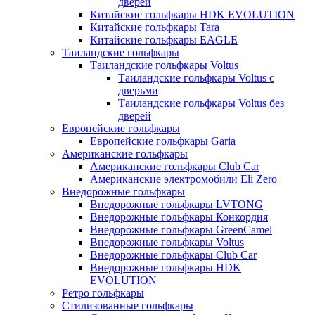
дверей
Китайские гольфкары HDK EVOLUTION
Китайские гольфкары Tara
Китайские гольфкары EAGLE
Таиландские гольфкары
Таиландские гольфкары Voltus
Таиландские гольфкары Voltus с
дверьми
Таиландские гольфкары Voltus без
дверей
Европейские гольфкары
Европейские гольфкары Garia
Американские гольфкары
Американские гольфкары Club Car
Американские электромобили Eli Zero
Внедорожные гольфкары
Внедорожные гольфкары LVTONG
Внедорожные гольфкары Конкордия
Внедорожные гольфкары GreenCamel
Внедорожные гольфкары Voltus
Внедорожные гольфкары Club Car
Внедорожные гольфкары HDK
EVOLUTION
Ретро гольфкары
Стилизованные гольфкары