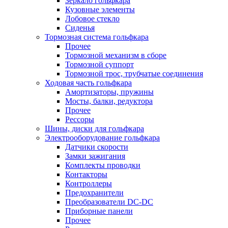
Зеркало гольфкара
Кузовные элементы
Лобовое стекло
Сиденья
Тормозная система гольфкара
Прочее
Тормозной механизм в сборе
Тормозной суппорт
Тормозной трос, трубчатые соединения
Ходовая часть гольфкара
Амортизаторы, пружины
Мосты, балки, редуктора
Прочее
Рессоры
Шины, диски для гольфкара
Электрооборудование гольфкара
Датчики скорости
Замки зажигания
Комплекты проводки
Контакторы
Контроллеры
Предохранители
Преобразователи DC-DC
Приборные панели
Прочее