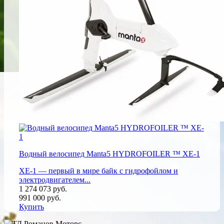
Водный велосипед Manta5 HYDROFOILER ™ XE-1
XE-1 — первый в мире байк с гидрофойлом и
электродвигателем...
1 274 073
руб.
991 000
руб.
Купить