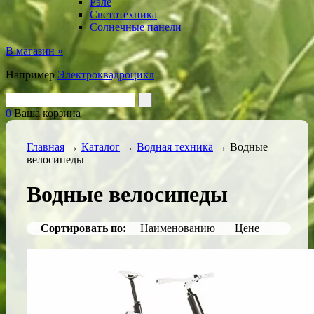
Рэле
Светотехника
Солнечные панели
В магазин »
Например
Электроквадроцикл
0
Ваша корзина
Главная
→
Каталог
→
Водная техника
→
Водные
велосипеды
Водные велосипеды
Сортировать по:
Наименованию
Цене