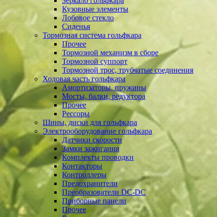
Зеркало гольфкара
Кузовные элементы
Лобовое стекло
Сиденья
Тормозная система гольфкара
Прочее
Тормозной механизм в сборе
Тормозной суппорт
Тормозной трос, трубчатые соединения
Ходовая часть гольфкара
Амортизаторы, пружины
Мосты, балки, редуктора
Прочее
Рессоры
Шины, диски для гольфкара
Электрооборудование гольфкара
Датчики скорости
Замки зажигания
Комплекты проводки
Контакторы
Контроллеры
Предохранители
Преобразователи DC-DC
Приборные панели
Прочее