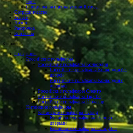
Блог
Специальная оценка условий труда
Сотрудничество
Услуги
Лизинг
Рассрочка
Контакты
Каталог
Гольфкары
Российские гольфкары
Российские гольфкары Конкордия
Российские гольфкары Конкордия без
дверей
Российские гольфкары Конкордия с
дверьми
Российские гольфкары Спектр
Российские гольфкары Tigarbo
Российские гольфкары Гердакар
Китайские гольфкары
Китайские гольфкары Lvtong
Китайские гольфкары Lvtong с
дверьми
Китайские гольфкары Lvtong без