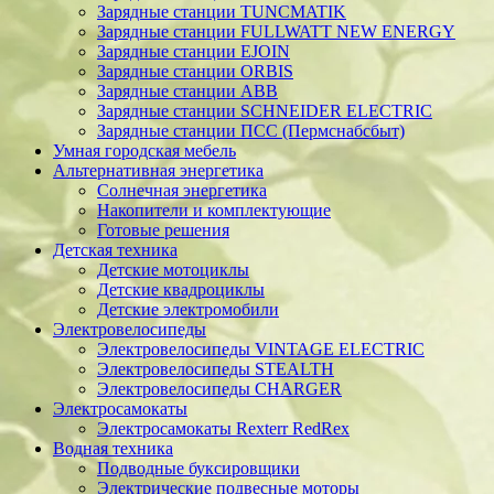
Зарядные станции TUNCMATIK
Зарядные станции FULLWATT NEW ENERGY
Зарядные станции EJOIN
Зарядные станции ORBIS
Зарядные станции ABB
Зарядные станции SCHNEIDER ELECTRIC
Зарядные станции ПСС (Пермснабсбыт)
Умная городская мебель
Альтернативная энергетика
Солнечная энергетика
Накопители и комплектующие
Готовые решения
Детская техника
Детские мотоциклы
Детские квадроциклы
Детские электромобили
Электровелосипеды
Электровелосипеды VINTAGE ELECTRIC
Электровелосипеды STEALTH
Электровелосипеды CHARGER
Электросамокаты
Электросамокаты Rexterr RedRex
Водная техника
Подводные буксировщики
Электрические подвесные моторы