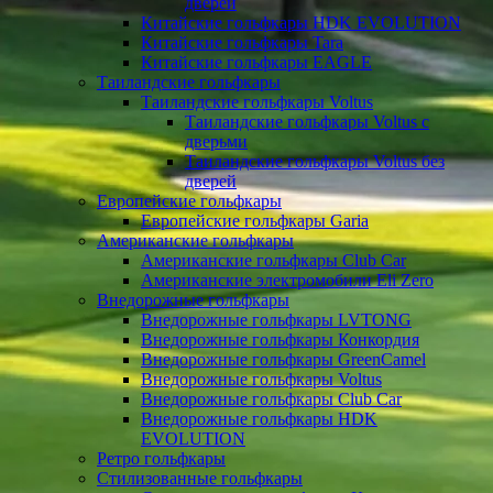
дверей
Китайские гольфкары HDK EVOLUTION
Китайские гольфкары Tara
Китайские гольфкары EAGLE
Таиландские гольфкары
Таиландские гольфкары Voltus
Таиландские гольфкары Voltus с
дверьми
Таиландские гольфкары Voltus без
дверей
Европейские гольфкары
Европейские гольфкары Garia
Американские гольфкары
Американские гольфкары Club Car
Американские электромобили Eli Zero
Внедорожные гольфкары
Внедорожные гольфкары LVTONG
Внедорожные гольфкары Конкордия
Внедорожные гольфкары GreenCamel
Внедорожные гольфкары Voltus
Внедорожные гольфкары Club Car
Внедорожные гольфкары HDK
EVOLUTION
Ретро гольфкары
Стилизованные гольфкары