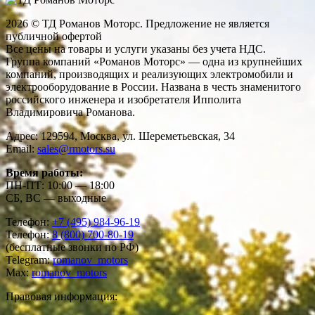
2026 © ТД Романов Моторс. Предложение не является
публичной офертой
Все цены на товары и услуги указаны без учета НДС.
Группа компаний «Романов Моторс» — одна из крупнейших
компаний, производящих и реализующих электромобили и
электрооборудование в России. Названа в честь знаменитого
российского инженера и изобретателя Ипполита
Владимировича Романова.
Адрес: 129594, Москва, ул. Шереметьевская, 34
Email:
sales@rmotors.su
Время работы:
ПН-ПТ: 10:00 — 18:00
СБ, ВС — выходные
Телефон:
+7 (495) 984-96-19
Телефон:
8 (800) 700-80-19
(бесплатные звонки по РФ)
Telegram:
romanov_motors
Max:
romanov_motors
Правовая информация: