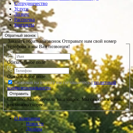
Сотрудничество
Услуги
Лизинг
Рассрочка
Контакты
Обратный звонок
Заказать обратный звонок
Отправьте нам свой номер
телефона и мы Вам позвоним!
Обязательное поле
Обязательное поле
Нажимая на кнопку вы соглашаетесь с
политикой
конфиденциальности
Спасибо. Мы получили ваш запрос. Мы свяжемся с вами
как можно скорее.
О Компании
Новости
Дилеры