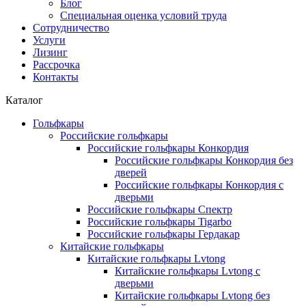
Блог
Специальная оценка условий труда
Сотрудничество
Услуги
Лизинг
Рассрочка
Контакты
Каталог
Гольфкары
Российские гольфкары
Российские гольфкары Конкордия
Российские гольфкары Конкордия без
дверей
Российские гольфкары Конкордия с
дверьми
Российские гольфкары Спектр
Российские гольфкары Tigarbo
Российские гольфкары Гердакар
Китайские гольфкары
Китайские гольфкары Lvtong
Китайские гольфкары Lvtong с
дверьми
Китайские гольфкары Lvtong без