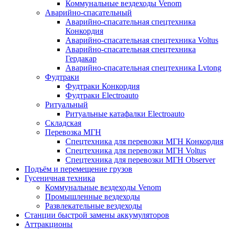
Коммунальные вездеходы Venom
Аварийно-спасательный
Аварийно-спасательная спецтехника
Конкордия
Аварийно-спасательная спецтехника Voltus
Аварийно-спасательная спецтехника
Гердакар
Аварийно-спасательная спецтехника Lvtong
Фудтраки
Фудтраки Конкордия
Фудтраки Electroauto
Ритуальный
Ритуальные катафалки Electroauto
Складская
Перевозка МГН
Спецтехника для перевозки МГН Конкордия
Спецтехника для перевозки МГН Voltus
Спецтехника для перевозки МГН Observer
Подъём и перемещение грузов
Гусеничная техника
Коммунальные вездеходы Venom
Промышленные вездеходы
Развлекательные вездеходы
Станции быстрой замены аккумуляторов
Аттракционы