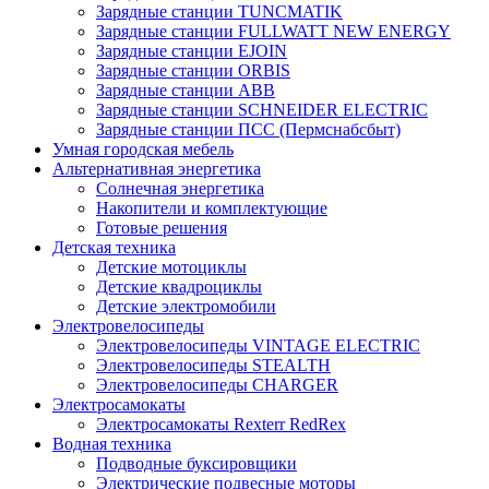
Зарядные станции TUNCMATIK
Зарядные станции FULLWATT NEW ENERGY
Зарядные станции EJOIN
Зарядные станции ORBIS
Зарядные станции ABB
Зарядные станции SCHNEIDER ELECTRIC
Зарядные станции ПСС (Пермснабсбыт)
Умная городская мебель
Альтернативная энергетика
Солнечная энергетика
Накопители и комплектующие
Готовые решения
Детская техника
Детские мотоциклы
Детские квадроциклы
Детские электромобили
Электровелосипеды
Электровелосипеды VINTAGE ELECTRIC
Электровелосипеды STEALTH
Электровелосипеды CHARGER
Электросамокаты
Электросамокаты Rexterr RedRex
Водная техника
Подводные буксировщики
Электрические подвесные моторы