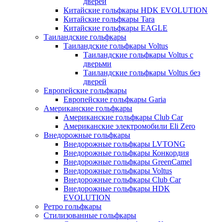
дверей
Китайские гольфкары HDK EVOLUTION
Китайские гольфкары Tara
Китайские гольфкары EAGLE
Таиландские гольфкары
Таиландские гольфкары Voltus
Таиландские гольфкары Voltus с
дверьми
Таиландские гольфкары Voltus без
дверей
Европейские гольфкары
Европейские гольфкары Garia
Американские гольфкары
Американские гольфкары Club Car
Американские электромобили Eli Zero
Внедорожные гольфкары
Внедорожные гольфкары LVTONG
Внедорожные гольфкары Конкордия
Внедорожные гольфкары GreenCamel
Внедорожные гольфкары Voltus
Внедорожные гольфкары Club Car
Внедорожные гольфкары HDK
EVOLUTION
Ретро гольфкары
Стилизованные гольфкары