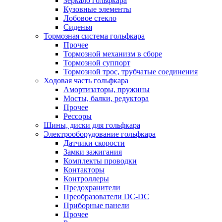
Зеркало гольфкара
Кузовные элементы
Лобовое стекло
Сиденья
Тормозная система гольфкара
Прочее
Тормозной механизм в сборе
Тормозной суппорт
Тормозной трос, трубчатые соединения
Ходовая часть гольфкара
Амортизаторы, пружины
Мосты, балки, редуктора
Прочее
Рессоры
Шины, диски для гольфкара
Электрооборудование гольфкара
Датчики скорости
Замки зажигания
Комплекты проводки
Контакторы
Контроллеры
Предохранители
Преобразователи DC-DC
Приборные панели
Прочее