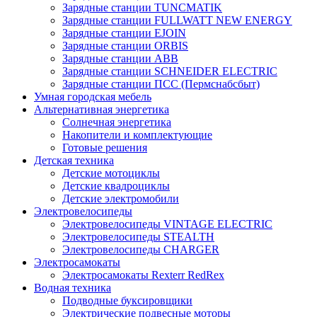
Зарядные станции TUNCMATIK
Зарядные станции FULLWATT NEW ENERGY
Зарядные станции EJOIN
Зарядные станции ORBIS
Зарядные станции ABB
Зарядные станции SCHNEIDER ELECTRIC
Зарядные станции ПСС (Пермснабсбыт)
Умная городская мебель
Альтернативная энергетика
Солнечная энергетика
Накопители и комплектующие
Готовые решения
Детская техника
Детские мотоциклы
Детские квадроциклы
Детские электромобили
Электровелосипеды
Электровелосипеды VINTAGE ELECTRIC
Электровелосипеды STEALTH
Электровелосипеды CHARGER
Электросамокаты
Электросамокаты Rexterr RedRex
Водная техника
Подводные буксировщики
Электрические подвесные моторы