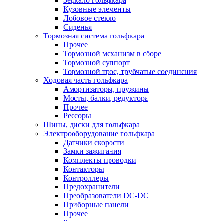
Зеркало гольфкара
Кузовные элементы
Лобовое стекло
Сиденья
Тормозная система гольфкара
Прочее
Тормозной механизм в сборе
Тормозной суппорт
Тормозной трос, трубчатые соединения
Ходовая часть гольфкара
Амортизаторы, пружины
Мосты, балки, редуктора
Прочее
Рессоры
Шины, диски для гольфкара
Электрооборудование гольфкара
Датчики скорости
Замки зажигания
Комплекты проводки
Контакторы
Контроллеры
Предохранители
Преобразователи DC-DC
Приборные панели
Прочее