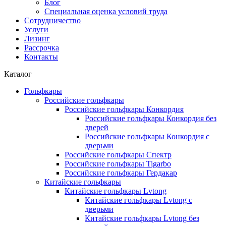
Блог
Специальная оценка условий труда
Сотрудничество
Услуги
Лизинг
Рассрочка
Контакты
Каталог
Гольфкары
Российские гольфкары
Российские гольфкары Конкордия
Российские гольфкары Конкордия без
дверей
Российские гольфкары Конкордия с
дверьми
Российские гольфкары Спектр
Российские гольфкары Tigarbo
Российские гольфкары Гердакар
Китайские гольфкары
Китайские гольфкары Lvtong
Китайские гольфкары Lvtong с
дверьми
Китайские гольфкары Lvtong без