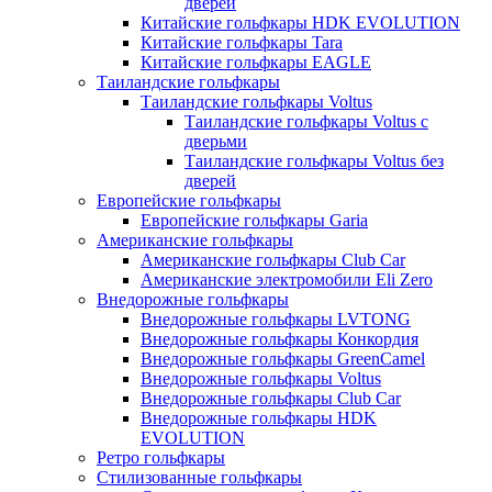
дверей
Китайские гольфкары HDK EVOLUTION
Китайские гольфкары Tara
Китайские гольфкары EAGLE
Таиландские гольфкары
Таиландские гольфкары Voltus
Таиландские гольфкары Voltus с
дверьми
Таиландские гольфкары Voltus без
дверей
Европейские гольфкары
Европейские гольфкары Garia
Американские гольфкары
Американские гольфкары Club Car
Американские электромобили Eli Zero
Внедорожные гольфкары
Внедорожные гольфкары LVTONG
Внедорожные гольфкары Конкордия
Внедорожные гольфкары GreenCamel
Внедорожные гольфкары Voltus
Внедорожные гольфкары Club Car
Внедорожные гольфкары HDK
EVOLUTION
Ретро гольфкары
Стилизованные гольфкары