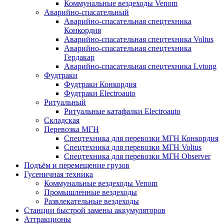
Коммунальные вездеходы Venom
Аварийно-спасательный
Аварийно-спасательная спецтехника
Конкордия
Аварийно-спасательная спецтехника Voltus
Аварийно-спасательная спецтехника
Гердакар
Аварийно-спасательная спецтехника Lvtong
Фудтраки
Фудтраки Конкордия
Фудтраки Electroauto
Ритуальный
Ритуальные катафалки Electroauto
Складская
Перевозка МГН
Спецтехника для перевозки МГН Конкордия
Спецтехника для перевозки МГН Voltus
Спецтехника для перевозки МГН Observer
Подъём и перемещение грузов
Гусеничная техника
Коммунальные вездеходы Venom
Промышленные вездеходы
Развлекательные вездеходы
Станции быстрой замены аккумуляторов
Аттракционы