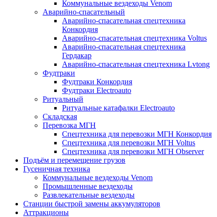
Коммунальные вездеходы Venom
Аварийно-спасательный
Аварийно-спасательная спецтехника
Конкордия
Аварийно-спасательная спецтехника Voltus
Аварийно-спасательная спецтехника
Гердакар
Аварийно-спасательная спецтехника Lvtong
Фудтраки
Фудтраки Конкордия
Фудтраки Electroauto
Ритуальный
Ритуальные катафалки Electroauto
Складская
Перевозка МГН
Спецтехника для перевозки МГН Конкордия
Спецтехника для перевозки МГН Voltus
Спецтехника для перевозки МГН Observer
Подъём и перемещение грузов
Гусеничная техника
Коммунальные вездеходы Venom
Промышленные вездеходы
Развлекательные вездеходы
Станции быстрой замены аккумуляторов
Аттракционы