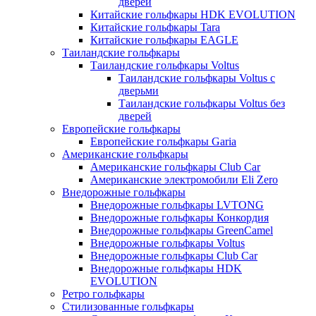
дверей
Китайские гольфкары HDK EVOLUTION
Китайские гольфкары Tara
Китайские гольфкары EAGLE
Таиландские гольфкары
Таиландские гольфкары Voltus
Таиландские гольфкары Voltus с
дверьми
Таиландские гольфкары Voltus без
дверей
Европейские гольфкары
Европейские гольфкары Garia
Американские гольфкары
Американские гольфкары Club Car
Американские электромобили Eli Zero
Внедорожные гольфкары
Внедорожные гольфкары LVTONG
Внедорожные гольфкары Конкордия
Внедорожные гольфкары GreenCamel
Внедорожные гольфкары Voltus
Внедорожные гольфкары Club Car
Внедорожные гольфкары HDK
EVOLUTION
Ретро гольфкары
Стилизованные гольфкары