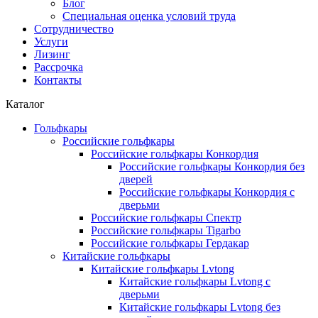
Блог
Специальная оценка условий труда
Сотрудничество
Услуги
Лизинг
Рассрочка
Контакты
Каталог
Гольфкары
Российские гольфкары
Российские гольфкары Конкордия
Российские гольфкары Конкордия без
дверей
Российские гольфкары Конкордия с
дверьми
Российские гольфкары Спектр
Российские гольфкары Tigarbo
Российские гольфкары Гердакар
Китайские гольфкары
Китайские гольфкары Lvtong
Китайские гольфкары Lvtong с
дверьми
Китайские гольфкары Lvtong без