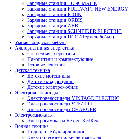
Зарядные станции TUNCMATIK
Зарядные станции FULLWATT NEW ENERGY
Зарядные станции EJOIN
Зарядные станции ORBIS
Зарядные станции ABB
Зарядные станции SCHNEIDER ELECTRIC
Зарядные станции ПСС (Пермснабсбыт)
Умная городская мебель
Альтернативная энергетика
Солнечная энергетика
Накопители и комплектующие
Готовые решения
Детская техника
Детские мотоциклы
Детские квадроциклы
Детские электромобили
Электровелосипеды
Электровелосипеды VINTAGE ELECTRIC
Электровелосипеды STEALTH
Электровелосипеды CHARGER
Электросамокаты
Электросамокаты Rexterr RedRex
Водная техника
Подводные буксировщики
Электрические подвесные моторы