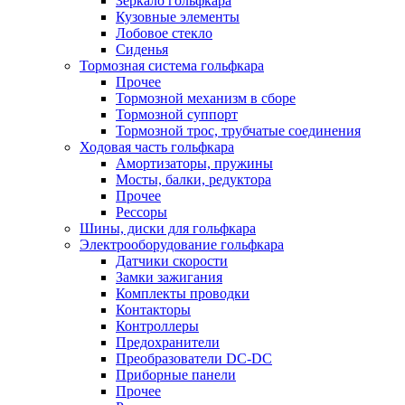
Зеркало гольфкара
Кузовные элементы
Лобовое стекло
Сиденья
Тормозная система гольфкара
Прочее
Тормозной механизм в сборе
Тормозной суппорт
Тормозной трос, трубчатые соединения
Ходовая часть гольфкара
Амортизаторы, пружины
Мосты, балки, редуктора
Прочее
Рессоры
Шины, диски для гольфкара
Электрооборудование гольфкара
Датчики скорости
Замки зажигания
Комплекты проводки
Контакторы
Контроллеры
Предохранители
Преобразователи DC-DC
Приборные панели
Прочее