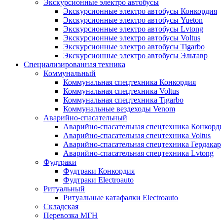
Экскурсионные электро автобусы
Экскурсионные электро автобусы Конкордия
Экскурсионные электро автобусы Yueton
Экскурсионные электро автобусы Lvtong
Экскурсионные электро автобусы Voltus
Экскурсионные электро автобусы Tigarbo
Экскурсионные электро автобусы Эльтавр
Специализированная техника
Коммунальный
Коммунальная спецтехника Конкордия
Коммунальная спецтехника Voltus
Коммунальная спецтехника Tigarbo
Коммунальные вездеходы Venom
Аварийно-спасательный
Аварийно-спасательная спецтехника Конкорд
Аварийно-спасательная спецтехника Voltus
Аварийно-спасательная спецтехника Гердакар
Аварийно-спасательная спецтехника Lvtong
Фудтраки
Фудтраки Конкордия
Фудтраки Electroauto
Ритуальный
Ритуальные катафалки Electroauto
Складская
Перевозка МГН