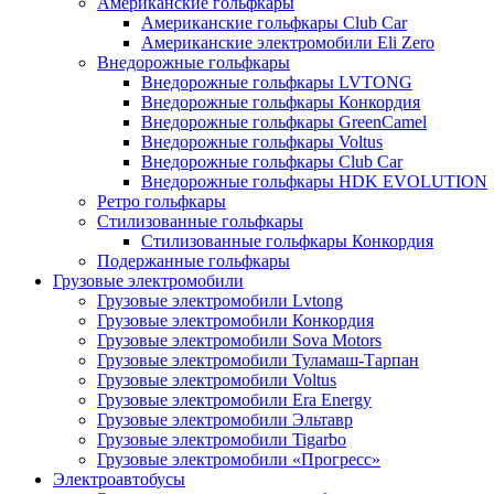
Американские гольфкары
Американские гольфкары Club Car
Американские электромобили Eli Zero
Внедорожные гольфкары
Внедорожные гольфкары LVTONG
Внедорожные гольфкары Конкордия
Внедорожные гольфкары GreenCamel
Внедорожные гольфкары Voltus
Внедорожные гольфкары Club Car
Внедорожные гольфкары HDK EVOLUTION
Ретро гольфкары
Стилизованные гольфкары
Стилизованные гольфкары Конкордия
Подержанные гольфкары
Грузовые электромобили
Грузовые электромобили Lvtong
Грузовые электромобили Конкордия
Грузовые электромобили Sova Motors
Грузовые электромобили Туламаш-Тарпан
Грузовые электромобили Voltus
Грузовые электромобили Era Energy
Грузовые электромобили Эльтавр
Грузовые электромобили Tigarbo
Грузовые электромобили «Прогресс»
Электроавтобусы