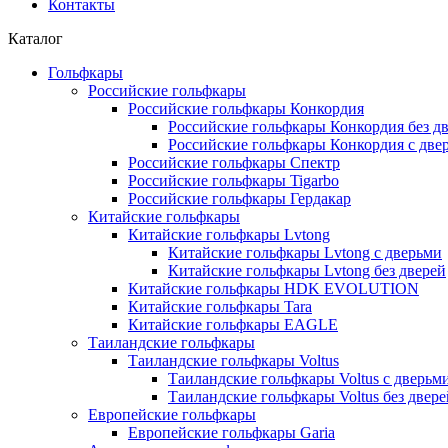
Контакты
Каталог
Гольфкары
Российские гольфкары
Российские гольфкары Конкордия
Российские гольфкары Конкордия без д
Российские гольфкары Конкордия с две
Российские гольфкары Спектр
Российские гольфкары Tigarbo
Российские гольфкары Гердакар
Китайские гольфкары
Китайские гольфкары Lvtong
Китайские гольфкары Lvtong с дверьми
Китайские гольфкары Lvtong без дверей
Китайские гольфкары HDK EVOLUTION
Китайские гольфкары Tara
Китайские гольфкары EAGLE
Таиландские гольфкары
Таиландские гольфкары Voltus
Таиландские гольфкары Voltus с дверьм
Таиландские гольфкары Voltus без двере
Европейские гольфкары
Европейские гольфкары Garia