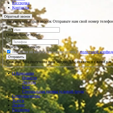
Рассрочка
Контакты
Обратный звонок
Заказать обратный звонок
Отправьте нам свой номер телефо
Обязательное поле
Обязательное поле
Нажимая на кнопку вы соглашаетесь с
политикой конфид
Спасибо. Мы получили ваш запрос. Мы свяжемся с вами как 
О Компании
Новости
Дилеры
Блог
Специальная оценка условий труда
Сотрудничество
Услуги
Лизинг
Рассрочка