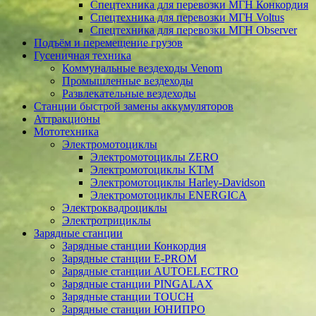
Спецтехника для перевозки МГН Конкордия
Спецтехника для перевозки МГН Voltus
Спецтехника для перевозки МГН Observer
Подъём и перемещение грузов
Гусеничная техника
Коммунальные вездеходы Venom
Промышленные вездеходы
Развлекательные вездеходы
Станции быстрой замены аккумуляторов
Аттракционы
Мототехника
Электромотоциклы
Электромотоциклы ZERO
Электромотоциклы KTM
Электромотоциклы Harley-Davidson
Электромотоциклы ENERGICA
Электроквадроциклы
Электротрициклы
Зарядные станции
Зарядные станции Конкордия
Зарядные станции E-PROM
Зарядные станции AUTOELECTRO
Зарядные станции PINGALAX
Зарядные станции TOUCH
Зарядные станции ЮНИПРО