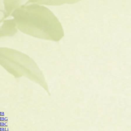
MB
-MBG
-MBC
MBLi