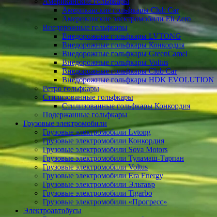
Американские гольфкары
Американские гольфкары Club Car
Американские электромобили Eli Zero
Внедорожные гольфкары
Внедорожные гольфкары LVTONG
Внедорожные гольфкары Конкордия
Внедорожные гольфкары GreenCamel
Внедорожные гольфкары Voltus
Внедорожные гольфкары Club Car
Внедорожные гольфкары HDK EVOLUTION
Ретро гольфкары
Стилизованные гольфкары
Стилизованные гольфкары Конкордия
Подержанные гольфкары
Грузовые электромобили
Грузовые электромобили Lvtong
Грузовые электромобили Конкордия
Грузовые электромобили Sova Motors
Грузовые электромобили Туламаш-Тарпан
Грузовые электромобили Voltus
Грузовые электромобили Era Energy
Грузовые электромобили Эльтавр
Грузовые электромобили Tigarbo
Грузовые электромобили «Прогресс»
Электроавтобусы