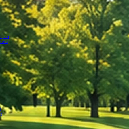
верей
рьми
и
й