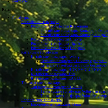
Контакты
Каталог
Гольфкары
Российские гольфкары
Российские гольфкары Конкордия
Российские гольфкары Конкордия без д
Российские гольфкары Конкордия с две
Российские гольфкары Спектр
Российские гольфкары Tigarbo
Российские гольфкары Гердакар
Китайские гольфкары
Китайские гольфкары Lvtong
Китайские гольфкары Lvtong с дверьми
Китайские гольфкары Lvtong без дверей
Китайские гольфкары HDK EVOLUTION
Китайские гольфкары Tara
Китайские гольфкары EAGLE
Таиландские гольфкары
Таиландские гольфкары Voltus
Таиландские гольфкары Voltus с дверьм
Таиландские гольфкары Voltus без двере
Европейские гольфкары
Европейские гольфкары Garia