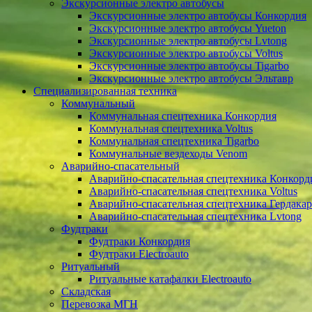
Экскурсионные электро автобусы
Экскурсионные электро автобусы Конкордия
Экскурсионные электро автобусы Yueton
Экскурсионные электро автобусы Lvtong
Экскурсионные электро автобусы Voltus
Экскурсионные электро автобусы Tigarbo
Экскурсионные электро автобусы Эльтавр
Специализированная техника
Коммунальный
Коммунальная спецтехника Конкордия
Коммунальная спецтехника Voltus
Коммунальная спецтехника Tigarbo
Коммунальные вездеходы Venom
Аварийно-спасательный
Аварийно-спасательная спецтехника Конкорд
Аварийно-спасательная спецтехника Voltus
Аварийно-спасательная спецтехника Гердакар
Аварийно-спасательная спецтехника Lvtong
Фудтраки
Фудтраки Конкордия
Фудтраки Electroauto
Ритуальный
Ритуальные катафалки Electroauto
Складская
Перевозка МГН