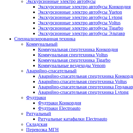
Экскурсионные электро автобусы
Экскурсионные электро автобусы Конкордия
Экскурсионные электро автобусы Yueton
Экскурсионные электро автобусы Lvtong
Экскурсионные электро автобусы Voltus
Экскурсионные электро автобусы Tigarbo
Экскурсионные электро автобусы Эльтавр
Специализированная техника
Коммунальный
Коммунальная спецтехника Конкордия
Коммунальная спецтехника Voltus
Коммунальная спецтехника Tigarbo
Коммунальные вездеходы Venom
Аварийно-спасательный
Аварийно-спасательная спецтехника Конкорд
Аварийно-спасательная спецтехника Voltus
Аварийно-спасательная спецтехника Гердакар
Аварийно-спасательная спецтехника Lvtong
Фудтраки
Фудтраки Конкордия
Фудтраки Electroauto
Ритуальный
Ритуальные катафалки Electroauto
Складская
Перевозка МГН