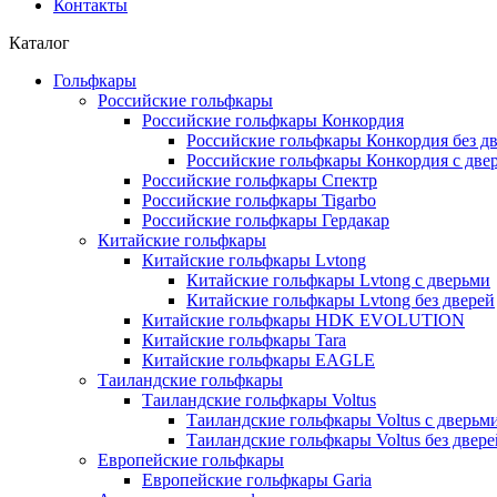
Контакты
Каталог
Гольфкары
Российские гольфкары
Российские гольфкары Конкордия
Российские гольфкары Конкордия без д
Российские гольфкары Конкордия с две
Российские гольфкары Спектр
Российские гольфкары Tigarbo
Российские гольфкары Гердакар
Китайские гольфкары
Китайские гольфкары Lvtong
Китайские гольфкары Lvtong с дверьми
Китайские гольфкары Lvtong без дверей
Китайские гольфкары HDK EVOLUTION
Китайские гольфкары Tara
Китайские гольфкары EAGLE
Таиландские гольфкары
Таиландские гольфкары Voltus
Таиландские гольфкары Voltus с дверьм
Таиландские гольфкары Voltus без двере
Европейские гольфкары
Европейские гольфкары Garia