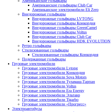
Американские гольфкары
Американские гольфкары Club Car
Американские электромобили Eli Zero
Внедорожные гольфкары
Внедорожные гольфкары LVTONG
Внедорожные гольфкары Конкордия
Внедорожные гольфкары GreenCamel
Внедорожные гольфкары Voltus
Внедорожные гольфкары Club Car
Внедорожные гольфкары HDK EVOLUTION
Ретро гольфкары
Стилизованные гольфкары
Стилизованные гольфкары Конкордия
Подержанные гольфкары
Грузовые электромобили
Грузовые электромобили Lvtong
Грузовые электромобили Конкордия
Грузовые электромобили Sova Motors
Грузовые электромобили Туламаш-Тарпан
Грузовые электромобили Voltus
Грузовые электромобили Era Energy
Грузовые электромобили Эльтавр
Грузовые электромобили Tigarbo
Грузовые электромобили «Прогресс»
Электроавтобусы