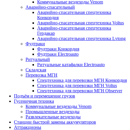
Коммунальные вездеходы Venom
Аварийно-спасательный
Аварийно-спасательная спецтехника
Конкордия
Аварийно-спасательная спецтехника Voltus
Аварийно-спасательная спецтехника
Гердакар
Аварийно-спасательная спецтехника Lvtong
Фудтраки
Фудтраки Конкордия
Фудтраки Electroauto
Ритуальный
Ритуальные катафалки Electroauto
Складская
Перевозка МГН
Спецтехника для перевозки МГН Конкордия
Спецтехника для перевозки МГН Voltus
Спецтехника для перевозки МГН Observer
Подъём и перемещение грузов
Гусеничная техника
Коммунальные вездеходы Venom
Промышленные вездеходы
Развлекательные вездеходы
Станции быстрой замены аккумуляторов
Аттракционы