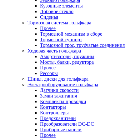
Зеркало гольфкара
Кузовные элементы
Лобовое стекло
Сиденья
Тормозная система гольфкара
Прочее
Тормозной механизм в сборе
Тормозной суппорт
Тормозной трос, трубчатые соединения
Ходовая часть гольфкара
Амортизаторы, пружины
Мосты, балки, редуктора
Прочее
Рессоры
Шины, диски для гольфкара
Электрооборудование гольфкара
Датчики скорости
Замки зажигания
Комплекты проводки
Контакторы
Контроллеры
Предохранители
Преобразователи DC-DC
Приборные панели
Прочее