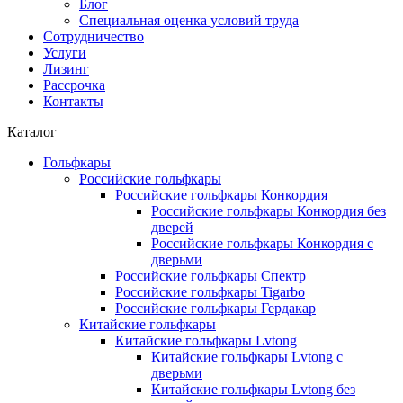
Блог
Специальная оценка условий труда
Сотрудничество
Услуги
Лизинг
Рассрочка
Контакты
Каталог
Гольфкары
Российские гольфкары
Российские гольфкары Конкордия
Российские гольфкары Конкордия без
дверей
Российские гольфкары Конкордия с
дверьми
Российские гольфкары Спектр
Российские гольфкары Tigarbo
Российские гольфкары Гердакар
Китайские гольфкары
Китайские гольфкары Lvtong
Китайские гольфкары Lvtong с
дверьми
Китайские гольфкары Lvtong без