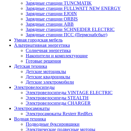
Зарядные станции TUNCMATIK
Зарядные станции FULLWATT NEW ENERGY
Зарядные станции EJOIN
Зарядные станции ORBIS
Зарядные станции ABB
Зарядные станции SCHNEIDER ELECTRIC
Зарядные станции ПСС (Пермснабсбыт)
Умная городская мебель
Альтернативная энергетика
Солнечная энергетика
Накопители и комплектующие
Готовые решения
Детская техника
Детские мотоциклы
Детские квадроциклы
Детские электромобили
Электровелосипеды
Электровелосипеды VINTAGE ELECTRIC
Электровелосипеды STEALTH
Электровелосипеды CHARGER
Электросамокаты
Электросамокаты Rexterr RedRex
Водная техника
Подводные буксировщики
Электрические подвесные моторы