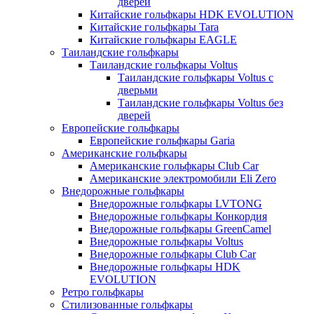
дверей
Китайские гольфкары HDK EVOLUTION
Китайские гольфкары Tara
Китайские гольфкары EAGLE
Таиландские гольфкары
Таиландские гольфкары Voltus
Таиландские гольфкары Voltus с
дверьми
Таиландские гольфкары Voltus без
дверей
Европейские гольфкары
Европейские гольфкары Garia
Американские гольфкары
Американские гольфкары Club Car
Американские электромобили Eli Zero
Внедорожные гольфкары
Внедорожные гольфкары LVTONG
Внедорожные гольфкары Конкордия
Внедорожные гольфкары GreenCamel
Внедорожные гольфкары Voltus
Внедорожные гольфкары Club Car
Внедорожные гольфкары HDK
EVOLUTION
Ретро гольфкары
Стилизованные гольфкары