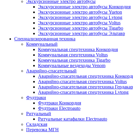
Экскурсионные электро автобусы
Экскурсионные электро автобусы Конкордия
Экскурсионные электро автобусы Yueton
Экскурсионные электро автобусы Lvtong
Экскурсионные электро автобусы Voltus
Экскурсионные электро автобусы Tigarbo
Экскурсионные электро автобусы Эльтавр
Специализированная техника
Коммунальный
Коммунальная спецтехника Конкордия
Коммунальная спецтехника Voltus
Коммунальная спецтехника Tigarbo
Коммунальные вездеходы Venom
Аварийно-спасательный
Аварийно-спасательная спецтехника Конкорд
Аварийно-спасательная спецтехника Voltus
Аварийно-спасательная спецтехника Гердакар
Аварийно-спасательная спецтехника Lvtong
Фудтраки
Фудтраки Конкордия
Фудтраки Electroauto
Ритуальный
Ритуальные катафалки Electroauto
Складская
Перевозка МГН