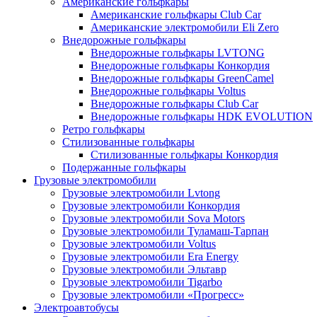
Американские гольфкары
Американские гольфкары Club Car
Американские электромобили Eli Zero
Внедорожные гольфкары
Внедорожные гольфкары LVTONG
Внедорожные гольфкары Конкордия
Внедорожные гольфкары GreenCamel
Внедорожные гольфкары Voltus
Внедорожные гольфкары Club Car
Внедорожные гольфкары HDK EVOLUTION
Ретро гольфкары
Стилизованные гольфкары
Стилизованные гольфкары Конкордия
Подержанные гольфкары
Грузовые электромобили
Грузовые электромобили Lvtong
Грузовые электромобили Конкордия
Грузовые электромобили Sova Motors
Грузовые электромобили Туламаш-Тарпан
Грузовые электромобили Voltus
Грузовые электромобили Era Energy
Грузовые электромобили Эльтавр
Грузовые электромобили Tigarbo
Грузовые электромобили «Прогресс»
Электроавтобусы