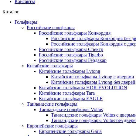
Контакты
Каталог
Гольфкары
Российские гольфкары
Российские гольфкары Конкордия
Российские гольфкары Конкордия без д
Российские гольфкары Конкордия с две
Российские гольфкары Спектр
Российские гольфкары Tigarbo
Российские гольфкары Гердакар
Китайские гольфкары
Китайские гольфкары Lvtong
Китайские гольфкары Lvtong с дверьми
Китайские гольфкары Lvtong без дверей
Китайские гольфкары HDK EVOLUTION
Китайские гольфкары Tara
Китайские гольфкары EAGLE
Таиландские гольфкары
Таиландские гольфкары Voltus
Таиландские гольфкары Voltus с дверьм
Таиландские гольфкары Voltus без двере
Европейские гольфкары
Европейские гольфкары Garia