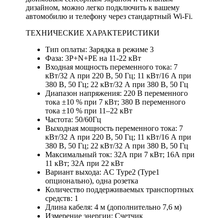
дизайном, можно легко подключить к вашему
автомобилю и телефону через стандартный Wi-Fi.
ТЕХНИЧЕСКИЕ ХАРАКТЕРИСТИКИ
Тип оплаты: Зарядка в режиме 3
Фаза: 3P+N+PE на 11-22 кВт
Входная мощность переменного тока: 7
кВт/32 А при 220 В, 50 Гц; 11 кВт/16 А при
380 В, 50 Гц; 22 кВт/32 А при 380 В, 50 Гц
Диапазон напряжения: 220 В переменного
тока ±10 % при 7 кВт; 380 В переменного
тока ±10 % при 11–22 кВт
Частота: 50/60Гц
Выходная мощность переменного тока: 7
кВт/32 А при 220 В, 50 Гц; 11 кВт/16 А при
380 В, 50 Гц; 22 кВт/32 А при 380 В, 50 Гц
Максимальный ток: 32А при 7 кВт; 16А при
11 кВт; 32А при 22 кВт
Вариант выхода: AC Type2 (Type1
опционально), одна розетка
Количество поддерживаемых транспортных
средств: 1
Длина кабеля: 4 м (дополнительно 7,6 м)
Измерение энергии: Счетчик