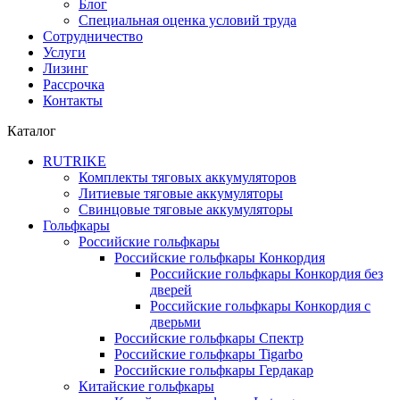
Блог
Специальная оценка условий труда
Сотрудничество
Услуги
Лизинг
Рассрочка
Контакты
Каталог
RUTRIKE
Комплекты тяговых аккумуляторов
Литиевые тяговые аккумуляторы
Свинцовые тяговые аккумуляторы
Гольфкары
Российские гольфкары
Российские гольфкары Конкордия
Российские гольфкары Конкордия без
дверей
Российские гольфкары Конкордия с
дверьми
Российские гольфкары Спектр
Российские гольфкары Tigarbo
Российские гольфкары Гердакар
Китайские гольфкары