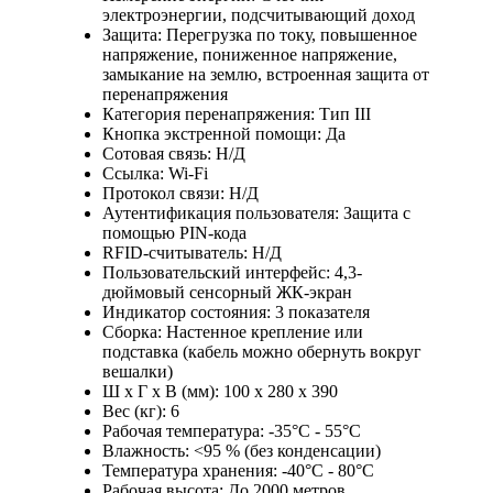
электроэнергии, подсчитывающий доход
Защита: Перегрузка по току, повышенное
напряжение, пониженное напряжение,
замыкание на землю, встроенная защита от
перенапряжения
Категория перенапряжения: Тип III
Кнопка экстренной помощи: Да
Сотовая связь: Н/Д
Ссылка: Wi-Fi
Протокол связи: Н/Д
Аутентификация пользователя: Защита с
помощью PIN-кода
RFID-считыватель: Н/Д
Пользовательский интерфейс: 4,3-
дюймовый сенсорный ЖК-экран
Индикатор состояния: 3 показателя
Сборка: Настенное крепление или
подставка (кабель можно обернуть вокруг
вешалки)
Ш x Г x В (мм): 100 x 280 x 390
Вес (кг): 6
Рабочая температура: -35°C - 55°C
Влажность: <95 % (без конденсации)
Температура хранения: -40°C - 80°C
Рабочая высота: До 2000 метров