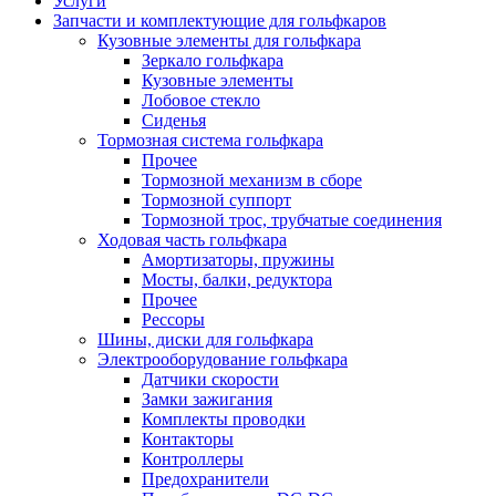
Услуги
Запчасти и комплектующие для гольфкаров
Кузовные элементы для гольфкара
Зеркало гольфкара
Кузовные элементы
Лобовое стекло
Сиденья
Тормозная система гольфкара
Прочее
Тормозной механизм в сборе
Тормозной суппорт
Тормозной трос, трубчатые соединения
Ходовая часть гольфкара
Амортизаторы, пружины
Мосты, балки, редуктора
Прочее
Рессоры
Шины, диски для гольфкара
Электрооборудование гольфкара
Датчики скорости
Замки зажигания
Комплекты проводки
Контакторы
Контроллеры
Предохранители