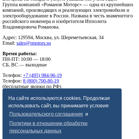
Группа компаний «Романов Моторс» — одна из крупнейших
компаний, производящих и реализующих электромобили и
электрооборудование в России. Названа в честь знаменитого
российского инженера и изобретателя Ипполита
Владимировича Романова.
Адрес: 129594, Москва, ул. Шереметьевская, 34
Email:
sales@rmotors.su
Время работы:
ПН-ПТ: 10:00 — 18:00
СБ, ВС — выходные
Телефон:
+7 (495) 984-96-19
Телефон:
8 (800) 700-80-19
(бесплатные звонки по РФ)
Telegram:
romanov_motors
Max:
romanov_motors
На сайте используются cookies. Продолжая
использовать сайт, вы принимаете условия
Правовая информация:
Пользовательского соглашения
и
Пользовательское соглашение
Политики в отношении обработки
Политика в отношении обработки персональных
данных
персональных данных
Специальная оценка условий труда