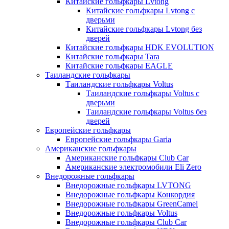
Китайские гольфкары Lvtong
Китайские гольфкары Lvtong с
дверьми
Китайские гольфкары Lvtong без
дверей
Китайские гольфкары HDK EVOLUTION
Китайские гольфкары Tara
Китайские гольфкары EAGLE
Таиландские гольфкары
Таиландские гольфкары Voltus
Таиландские гольфкары Voltus с
дверьми
Таиландские гольфкары Voltus без
дверей
Европейские гольфкары
Европейские гольфкары Garia
Американские гольфкары
Американские гольфкары Club Car
Американские электромобили Eli Zero
Внедорожные гольфкары
Внедорожные гольфкары LVTONG
Внедорожные гольфкары Конкордия
Внедорожные гольфкары GreenCamel
Внедорожные гольфкары Voltus
Внедорожные гольфкары Club Car