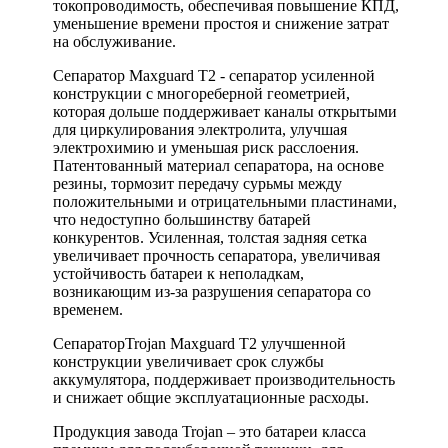
токопроводимость, обеспечивая повышение КПД,
уменьшение времени простоя и снижение затрат
на обслуживание.
Сепаратор Maxguard T2 - сепаратор усиленной
конструкции c многореберной геометрией,
которая дольше поддерживает каналы открытыми
для циркулирования электролита, улучшая
электрохимию и уменьшая риск расслоения.
Патентованный материал сепаратора, на основе
резины, тормозит передачу сурьмы между
положительными и отрицательными пластинами,
что недоступно большинству батарей
конкурентов. Усиленная, толстая задняя сетка
увеличивает прочность сепаратора, увеличивая
устойчивость батареи к неполадкам,
возникающим из-за разрушения сепаратора со
временем.
СепараторTrojan Maxguard T2 улучшенной
конструкции увеличивает срок службы
аккумулятора, поддерживает производительность
и снижает общие эксплуатационные расходы.
Продукция завода Trojan – это батареи класса