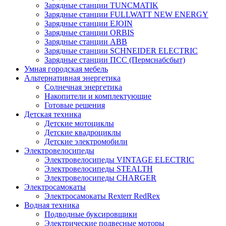
Зарядные станции TUNCMATIK
Зарядные станции FULLWATT NEW ENERGY
Зарядные станции EJOIN
Зарядные станции ORBIS
Зарядные станции ABB
Зарядные станции SCHNEIDER ELECTRIC
Зарядные станции ПСС (Пермснабсбыт)
Умная городская мебель
Альтернативная энергетика
Солнечная энергетика
Накопители и комплектующие
Готовые решения
Детская техника
Детские мотоциклы
Детские квадроциклы
Детские электромобили
Электровелосипеды
Электровелосипеды VINTAGE ELECTRIC
Электровелосипеды STEALTH
Электровелосипеды CHARGER
Электросамокаты
Электросамокаты Rexterr RedRex
Водная техника
Подводные буксировщики
Электрические подвесные моторы