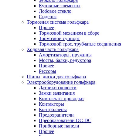
Зеркало гольфкара
Кузовные элементы
Лобовое стекло
Сиденья
Тормозная система гольфкара
Прочее
Тормозной механизм в сборе
Тормозной суппорт
Тормозной трос, трубчатые соединения
Ходовая часть гольфкара
Амортизаторы, пружины
Мосты, балки, редуктора
Прочее
Рессоры
Шины, диски для гольфкара
Электрооборудование гольфкара
Датчики скорости
Замки зажигания
Комплекты проводки
Контакторы
Контроллеры
Предохранители
Преобразователи DC-DC
Приборные панели
Прочее