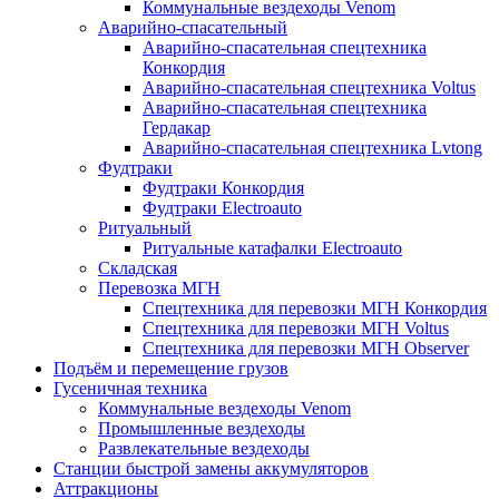
Коммунальные вездеходы Venom
Аварийно-спасательный
Аварийно-спасательная спецтехника
Конкордия
Аварийно-спасательная спецтехника Voltus
Аварийно-спасательная спецтехника
Гердакар
Аварийно-спасательная спецтехника Lvtong
Фудтраки
Фудтраки Конкордия
Фудтраки Electroauto
Ритуальный
Ритуальные катафалки Electroauto
Складская
Перевозка МГН
Спецтехника для перевозки МГН Конкордия
Спецтехника для перевозки МГН Voltus
Спецтехника для перевозки МГН Observer
Подъём и перемещение грузов
Гусеничная техника
Коммунальные вездеходы Venom
Промышленные вездеходы
Развлекательные вездеходы
Станции быстрой замены аккумуляторов
Аттракционы