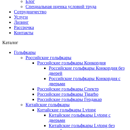
Блог
Специальная оценка условий труда
Сотрудничество
Услуги
Лизинг
Рассрочка
Контакты
Каталог
Гольфкары
Российские гольфкары
Российские гольфкары Конкордия
Российские гольфкары Конкордия без
дверей
Российские гольфкары Конкордия с
дверьми
Российские гольфкары Спектр
Российские гольфкары Tigarbo
Российские гольфкары Гердакар
Китайские гольфкары
Китайские гольфкары Lvtong
Китайские гольфкары Lvtong с
дверьми
Китайские гольфкары Lvtong без