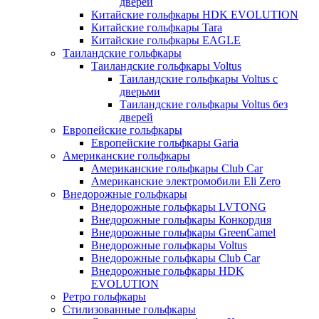
дверей
Китайские гольфкары HDK EVOLUTION
Китайские гольфкары Tara
Китайские гольфкары EAGLE
Таиландские гольфкары
Таиландские гольфкары Voltus
Таиландские гольфкары Voltus с
дверьми
Таиландские гольфкары Voltus без
дверей
Европейские гольфкары
Европейские гольфкары Garia
Американские гольфкары
Американские гольфкары Club Car
Американские электромобили Eli Zero
Внедорожные гольфкары
Внедорожные гольфкары LVTONG
Внедорожные гольфкары Конкордия
Внедорожные гольфкары GreenCamel
Внедорожные гольфкары Voltus
Внедорожные гольфкары Club Car
Внедорожные гольфкары HDK
EVOLUTION
Ретро гольфкары
Стилизованные гольфкары