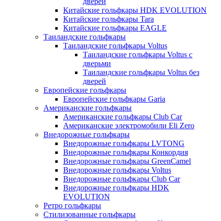
дверей
Китайские гольфкары HDK EVOLUTION
Китайские гольфкары Tara
Китайские гольфкары EAGLE
Таиландские гольфкары
Таиландские гольфкары Voltus
Таиландские гольфкары Voltus с
дверьми
Таиландские гольфкары Voltus без
дверей
Европейские гольфкары
Европейские гольфкары Garia
Американские гольфкары
Американские гольфкары Club Car
Американские электромобили Eli Zero
Внедорожные гольфкары
Внедорожные гольфкары LVTONG
Внедорожные гольфкары Конкордия
Внедорожные гольфкары GreenCamel
Внедорожные гольфкары Voltus
Внедорожные гольфкары Club Car
Внедорожные гольфкары HDK
EVOLUTION
Ретро гольфкары
Стилизованные гольфкары