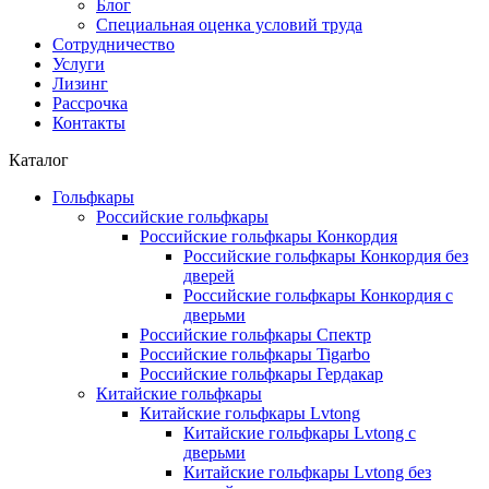
Блог
Специальная оценка условий труда
Сотрудничество
Услуги
Лизинг
Рассрочка
Контакты
Каталог
Гольфкары
Российские гольфкары
Российские гольфкары Конкордия
Российские гольфкары Конкордия без
дверей
Российские гольфкары Конкордия с
дверьми
Российские гольфкары Спектр
Российские гольфкары Tigarbo
Российские гольфкары Гердакар
Китайские гольфкары
Китайские гольфкары Lvtong
Китайские гольфкары Lvtong с
дверьми
Китайские гольфкары Lvtong без