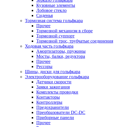
Зеркало гольфкара
Кузовные элементы
Лобовое стекло
Сиденья
Тормозная система гольфкара
Прочее
Тормозной механизм в сборе
Тормозной суппорт
Тормозной трос, трубчатые соединения
Ходовая часть гольфкара
Амортизаторы, пружины
Мосты, балки, редуктора
Прочее
Рессоры
Шины, диски для гольфкара
Электрооборудование гольфкара
Датчики скорости
Замки зажигания
Комплекты проводки
Контакторы
Контроллеры
Предохранители
Преобразователи DC-DC
Приборные панели
Прочее