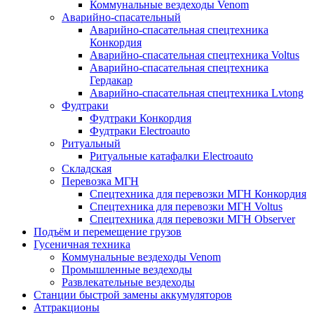
Коммунальные вездеходы Venom
Аварийно-спасательный
Аварийно-спасательная спецтехника
Конкордия
Аварийно-спасательная спецтехника Voltus
Аварийно-спасательная спецтехника
Гердакар
Аварийно-спасательная спецтехника Lvtong
Фудтраки
Фудтраки Конкордия
Фудтраки Electroauto
Ритуальный
Ритуальные катафалки Electroauto
Складская
Перевозка МГН
Спецтехника для перевозки МГН Конкордия
Спецтехника для перевозки МГН Voltus
Спецтехника для перевозки МГН Observer
Подъём и перемещение грузов
Гусеничная техника
Коммунальные вездеходы Venom
Промышленные вездеходы
Развлекательные вездеходы
Станции быстрой замены аккумуляторов
Аттракционы