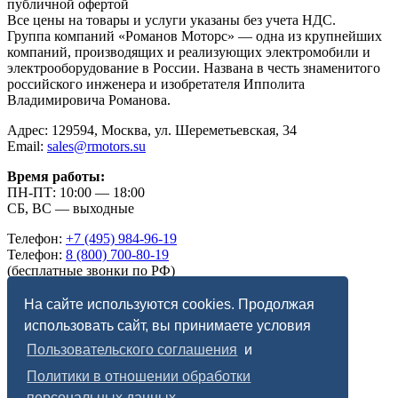
публичной офертой
Все цены на товары и услуги указаны без учета НДС.
Группа компаний «Романов Моторс» — одна из крупнейших
компаний, производящих и реализующих электромобили и
электрооборудование в России. Названа в честь знаменитого
российского инженера и изобретателя Ипполита
Владимировича Романова.
Адрес: 129594, Москва, ул. Шереметьевская, 34
Email:
sales@rmotors.su
Время работы:
ПН-ПТ: 10:00 — 18:00
СБ, ВС — выходные
Телефон:
+7 (495) 984-96-19
Телефон:
8 (800) 700-80-19
(бесплатные звонки по РФ)
Telegram:
romanov_motors
Max:
romanov_motors
На сайте используются cookies. Продолжая
использовать сайт, вы принимаете условия
Правовая информация:
Пользовательского соглашения
и
Пользовательское соглашение
Политики в отношении обработки
Политика в отношении обработки персональных
данных
персональных данных