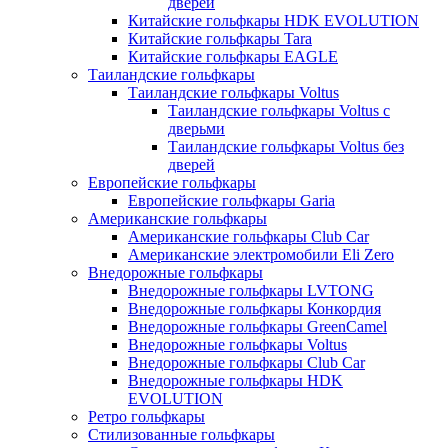
дверей
Китайские гольфкары HDK EVOLUTION
Китайские гольфкары Tara
Китайские гольфкары EAGLE
Таиландские гольфкары
Таиландские гольфкары Voltus
Таиландские гольфкары Voltus с
дверьми
Таиландские гольфкары Voltus без
дверей
Европейские гольфкары
Европейские гольфкары Garia
Американские гольфкары
Американские гольфкары Club Car
Американские электромобили Eli Zero
Внедорожные гольфкары
Внедорожные гольфкары LVTONG
Внедорожные гольфкары Конкордия
Внедорожные гольфкары GreenCamel
Внедорожные гольфкары Voltus
Внедорожные гольфкары Club Car
Внедорожные гольфкары HDK
EVOLUTION
Ретро гольфкары
Стилизованные гольфкары