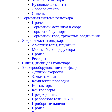
Зеркало гольфкара
Кузовные элементы
Лобовое стекло
Сиденья
Тормозная система гольфкара
Прочее
Тормозной механизм в сборе
Тормозной суппорт
Тормозной трос, трубчатые соединения
Ходовая часть гольфкара
Амортизаторы, пружины
Мосты, балки, редуктора
Прочее
Рессоры
Шины, диски для гольфкара
Электрооборудование гольфкара
Датчики скорости
Замки зажигания
Комплекты проводки
Контакторы
Контроллеры
Предохранители
Преобразователи DC-DC
Приборные панели
Прочее