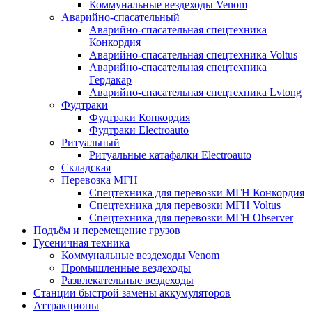
Коммунальные вездеходы Venom
Аварийно-спасательный
Аварийно-спасательная спецтехника
Конкордия
Аварийно-спасательная спецтехника Voltus
Аварийно-спасательная спецтехника
Гердакар
Аварийно-спасательная спецтехника Lvtong
Фудтраки
Фудтраки Конкордия
Фудтраки Electroauto
Ритуальный
Ритуальные катафалки Electroauto
Складская
Перевозка МГН
Спецтехника для перевозки МГН Конкордия
Спецтехника для перевозки МГН Voltus
Спецтехника для перевозки МГН Observer
Подъём и перемещение грузов
Гусеничная техника
Коммунальные вездеходы Venom
Промышленные вездеходы
Развлекательные вездеходы
Станции быстрой замены аккумуляторов
Аттракционы