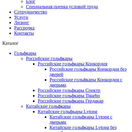
Блог
Специальная оценка условий труда
Сотрудничество
Услуги
Лизинг
Рассрочка
Контакты
Каталог
Гольфкары
Российские гольфкары
Российские гольфкары Конкордия
Российские гольфкары Конкордия без
дверей
Российские гольфкары Конкордия с
дверьми
Российские гольфкары Спектр
Российские гольфкары Tigarbo
Российские гольфкары Гердакар
Китайские гольфкары
Китайские гольфкары Lvtong
Китайские гольфкары Lvtong с
дверьми
Китайские гольфкары Lvtong без