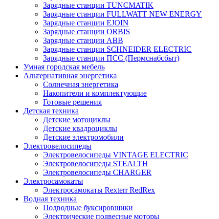
Зарядные станции TUNCMATIK
Зарядные станции FULLWATT NEW ENERGY
Зарядные станции EJOIN
Зарядные станции ORBIS
Зарядные станции ABB
Зарядные станции SCHNEIDER ELECTRIC
Зарядные станции ПСС (Пермснабсбыт)
Умная городская мебель
Альтернативная энергетика
Солнечная энергетика
Накопители и комплектующие
Готовые решения
Детская техника
Детские мотоциклы
Детские квадроциклы
Детские электромобили
Электровелосипеды
Электровелосипеды VINTAGE ELECTRIC
Электровелосипеды STEALTH
Электровелосипеды CHARGER
Электросамокаты
Электросамокаты Rexterr RedRex
Водная техника
Подводные буксировщики
Электрические подвесные моторы