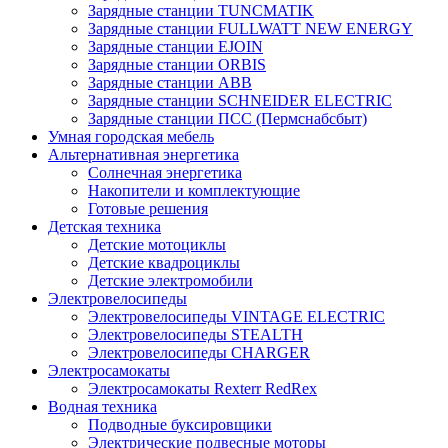
Зарядные станции TUNCMATIK
Зарядные станции FULLWATT NEW ENERGY
Зарядные станции EJOIN
Зарядные станции ORBIS
Зарядные станции ABB
Зарядные станции SCHNEIDER ELECTRIC
Зарядные станции ПСС (Пермснабсбыт)
Умная городская мебель
Альтернативная энергетика
Солнечная энергетика
Накопители и комплектующие
Готовые решения
Детская техника
Детские мотоциклы
Детские квадроциклы
Детские электромобили
Электровелосипеды
Электровелосипеды VINTAGE ELECTRIC
Электровелосипеды STEALTH
Электровелосипеды CHARGER
Электросамокаты
Электросамокаты Rexterr RedRex
Водная техника
Подводные буксировщики
Электрические подвесные моторы