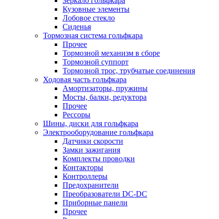
Зеркало гольфкара
Кузовные элементы
Лобовое стекло
Сиденья
Тормозная система гольфкара
Прочее
Тормозной механизм в сборе
Тормозной суппорт
Тормозной трос, трубчатые соединения
Ходовая часть гольфкара
Амортизаторы, пружины
Мосты, балки, редуктора
Прочее
Рессоры
Шины, диски для гольфкара
Электрооборудование гольфкара
Датчики скорости
Замки зажигания
Комплекты проводки
Контакторы
Контроллеры
Предохранители
Преобразователи DC-DC
Приборные панели
Прочее