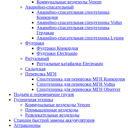
Коммунальные вездеходы Venom
Аварийно-спасательный
Аварийно-спасательная спецтехника
Конкордия
Аварийно-спасательная спецтехника Voltus
Аварийно-спасательная спецтехника
Гердакар
Аварийно-спасательная спецтехника Lvtong
Фудтраки
Фудтраки Конкордия
Фудтраки Electroauto
Ритуальный
Ритуальные катафалки Electroauto
Складская
Перевозка МГН
Спецтехника для перевозки МГН Конкордия
Спецтехника для перевозки МГН Voltus
Спецтехника для перевозки МГН Observer
Подъём и перемещение грузов
Гусеничная техника
Коммунальные вездеходы Venom
Промышленные вездеходы
Развлекательные вездеходы
Станции быстрой замены аккумуляторов
Аттракционы