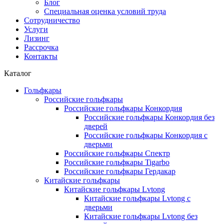
Блог
Специальная оценка условий труда
Сотрудничество
Услуги
Лизинг
Рассрочка
Контакты
Каталог
Гольфкары
Российские гольфкары
Российские гольфкары Конкордия
Российские гольфкары Конкордия без
дверей
Российские гольфкары Конкордия с
дверьми
Российские гольфкары Спектр
Российские гольфкары Tigarbo
Российские гольфкары Гердакар
Китайские гольфкары
Китайские гольфкары Lvtong
Китайские гольфкары Lvtong с
дверьми
Китайские гольфкары Lvtong без