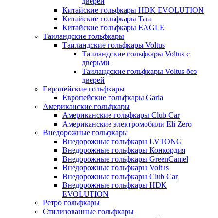
дверей
Китайские гольфкары HDK EVOLUTION
Китайские гольфкары Tara
Китайские гольфкары EAGLE
Таиландские гольфкары
Таиландские гольфкары Voltus
Таиландские гольфкары Voltus с
дверьми
Таиландские гольфкары Voltus без
дверей
Европейские гольфкары
Европейские гольфкары Garia
Американские гольфкары
Американские гольфкары Club Car
Американские электромобили Eli Zero
Внедорожные гольфкары
Внедорожные гольфкары LVTONG
Внедорожные гольфкары Конкордия
Внедорожные гольфкары GreenCamel
Внедорожные гольфкары Voltus
Внедорожные гольфкары Club Car
Внедорожные гольфкары HDK
EVOLUTION
Ретро гольфкары
Стилизованные гольфкары