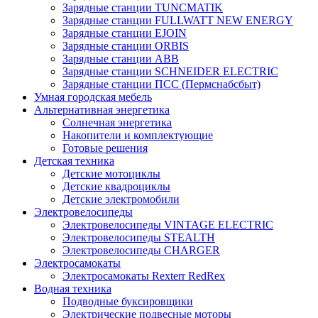
Зарядные станции TUNCMATIK
Зарядные станции FULLWATT NEW ENERGY
Зарядные станции EJOIN
Зарядные станции ORBIS
Зарядные станции ABB
Зарядные станции SCHNEIDER ELECTRIC
Зарядные станции ПСС (Пермснабсбыт)
Умная городская мебель
Альтернативная энергетика
Солнечная энергетика
Накопители и комплектующие
Готовые решения
Детская техника
Детские мотоциклы
Детские квадроциклы
Детские электромобили
Электровелосипеды
Электровелосипеды VINTAGE ELECTRIC
Электровелосипеды STEALTH
Электровелосипеды CHARGER
Электросамокаты
Электросамокаты Rexterr RedRex
Водная техника
Подводные буксировщики
Электрические подвесные моторы