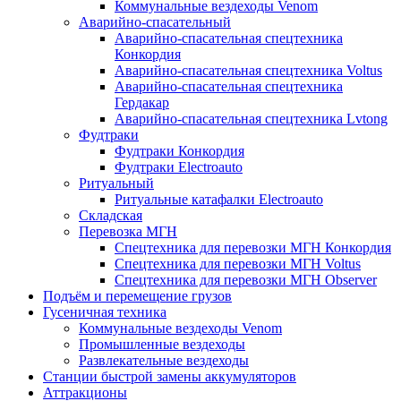
Коммунальные вездеходы Venom
Аварийно-спасательный
Аварийно-спасательная спецтехника
Конкордия
Аварийно-спасательная спецтехника Voltus
Аварийно-спасательная спецтехника
Гердакар
Аварийно-спасательная спецтехника Lvtong
Фудтраки
Фудтраки Конкордия
Фудтраки Electroauto
Ритуальный
Ритуальные катафалки Electroauto
Складская
Перевозка МГН
Спецтехника для перевозки МГН Конкордия
Спецтехника для перевозки МГН Voltus
Спецтехника для перевозки МГН Observer
Подъём и перемещение грузов
Гусеничная техника
Коммунальные вездеходы Venom
Промышленные вездеходы
Развлекательные вездеходы
Станции быстрой замены аккумуляторов
Аттракционы