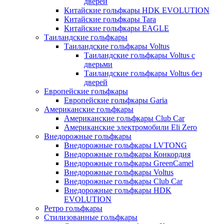
дверей
Китайские гольфкары HDK EVOLUTION
Китайские гольфкары Tara
Китайские гольфкары EAGLE
Таиландские гольфкары
Таиландские гольфкары Voltus
Таиландские гольфкары Voltus с
дверьми
Таиландские гольфкары Voltus без
дверей
Европейские гольфкары
Европейские гольфкары Garia
Американские гольфкары
Американские гольфкары Club Car
Американские электромобили Eli Zero
Внедорожные гольфкары
Внедорожные гольфкары LVTONG
Внедорожные гольфкары Конкордия
Внедорожные гольфкары GreenCamel
Внедорожные гольфкары Voltus
Внедорожные гольфкары Club Car
Внедорожные гольфкары HDK
EVOLUTION
Ретро гольфкары
Стилизованные гольфкары