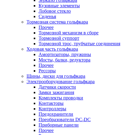
Зеркало гольфкара
Кузовные элементы
Лобовое стекло
Сиденья
Тормозная система гольфкара
Прочее
Тормозной механизм в сборе
Тормозной суппорт
Тормозной трос, трубчатые соединения
Ходовая часть гольфкара
Амортизаторы, пружины
Мосты, балки, редуктора
Прочее
Рессоры
Шины, диски для гольфкара
Электрооборудование гольфкара
Датчики скорости
Замки зажигания
Комплекты проводки
Контакторы
Контроллеры
Предохранители
Преобразователи DC-DC
Приборные панели
Прочее