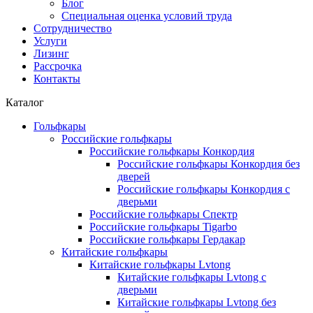
Блог
Специальная оценка условий труда
Сотрудничество
Услуги
Лизинг
Рассрочка
Контакты
Каталог
Гольфкары
Российские гольфкары
Российские гольфкары Конкордия
Российские гольфкары Конкордия без
дверей
Российские гольфкары Конкордия с
дверьми
Российские гольфкары Спектр
Российские гольфкары Tigarbo
Российские гольфкары Гердакар
Китайские гольфкары
Китайские гольфкары Lvtong
Китайские гольфкары Lvtong с
дверьми
Китайские гольфкары Lvtong без