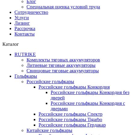
Блог
Специальная оценка условий труда
Сотрудничество
Услуги
Лизинг
Рассрочка
Контакты
Каталог
RUTRIKE
Комплекты тяговых аккумуляторов
Литиевые тяговые аккумуляторы
Свинцовые тяговые аккумуляторы
Гольфкары
Российские гольфкары
Российские гольфкары Конкордия
Российские гольфкары Конкордия без
дверей
Российские гольфкары Конкордия с
дверьми
Российские гольфкары Спектр
Российские гольфкары Tigarbo
Российские гольфкары Гердакар
Китайские гольфкары