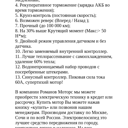
4. Рекуперативное торможение (зарядка АКБ во
время торможения);
5. Круиз-контроль (постоянная скорость);
6. Возможен реверс (Вперед / Назад );
7. Прочный (до 100 000 км);
8. На 30% выше Крутящий момент (Макс:> 50
Н*м);
9. Двойной режим управления датчиком и без
датчика.
10. Легко заменяемый внутренний контроллер.
11. Лучше теплорассеивание с самоохлаждением,
удаление 60% тепла;
12. Водонепроницаемый набор проводов с
посеребренные штекерами.
13. Синусный контроллер. Пиковая сила тока
60А, супертихий мотор!
В компании Романов Моторс мы можете
приобрести электрическую технику в кредит или
рассрочку. Купить мотор Вы можете нажав
кнопку «купить» или позвонив нашим
менеджерам. Производим доставку по Москве,
Сочи и по всей России. Электровелосипед это
лучшее средство передвижения по городу,
компактное легкое и надежное. На весь