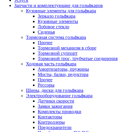
Услуги
Запчасти и комплектующие для гольфкаров
Кузовные элементы для гольфкара
Зеркало гольфкара
Кузовные элементы
Лобовое стекло
Сиденья
Тормозная система гольфкара
Прочее
Тормозной механизм в сборе
Тормозной суппорт
Тормозной трос, трубчатые соединения
Ходовая часть гольфкара
Амортизаторы, пружины
Мосты, балки, редуктора
Прочее
Рессоры
Шины, диски для гольфкара
Электрооборудование гольфкара
Датчики скорости
Замки зажигания
Комплекты проводки
Контакторы
Контроллеры
Предохранители