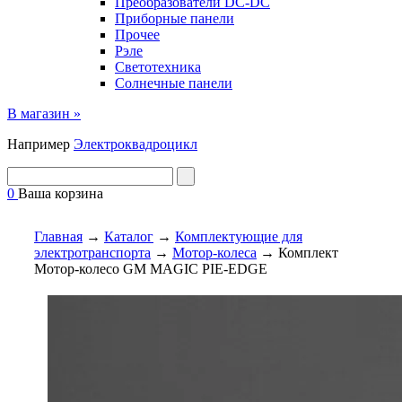
Преобразователи DC-DC
Приборные панели
Прочее
Рэле
Светотехника
Солнечные панели
В магазин »
Например
Электроквадроцикл
0
Ваша корзина
Главная
→
Каталог
→
Комплектующие для
электротранспорта
→
Мотор-колеса
→
Комплект
Мотор-колесо GM MAGIC PIE-EDGE