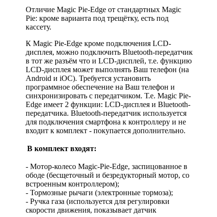
Отличие Magic Pie-Edge от стандартных Magic
Pie: кроме варианта под трещётку, есть под
кассету.
К Magic Pie-Edge кроме подключения LCD-
дисплея, можно подключить Bluetooth-передатчик
в тот же разъём что и LCD-дисплей, т.е. функцию
LCD-дисплея может выполнять Ваш телефон (на
Android и iOC). Требуется установить
программное обеспечение на Ваш телефон и
синхронизировать с передатчиком. Т.е. Magic Pie-
Edge имеет 2 функции: LCD-дисплея и Bluetooth-
передатчика. Bluetooth-передатчик используется
для подключения смартфона к контроллеру и не
входит к комплект - покупается дополнительно.
В комплект входят:
- Мотор-колесо Magic-Pie-Edge, заспицованное в
ободе (бесщеточный и безредукторный мотор, со
встроенным контроллером);
- Тормозные рычаги (электронные тормоза);
- Ручка газа (используется для регулировки
скорости движения, показывает датчик