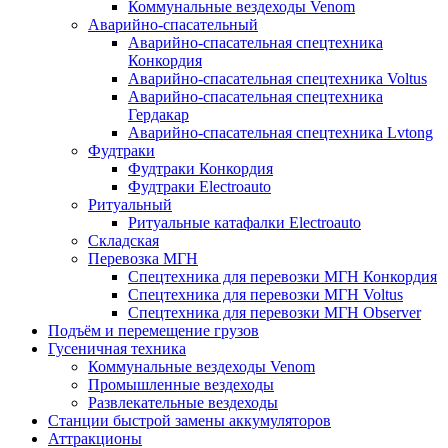
Коммунальные вездеходы Venom
Аварийно-спасательный
Аварийно-спасательная спецтехника
Конкордия
Аварийно-спасательная спецтехника Voltus
Аварийно-спасательная спецтехника
Гердакар
Аварийно-спасательная спецтехника Lvtong
Фудтраки
Фудтраки Конкордия
Фудтраки Electroauto
Ритуальный
Ритуальные катафалки Electroauto
Складская
Перевозка МГН
Спецтехника для перевозки МГН Конкордия
Спецтехника для перевозки МГН Voltus
Спецтехника для перевозки МГН Observer
Подъём и перемещение грузов
Гусеничная техника
Коммунальные вездеходы Venom
Промышленные вездеходы
Развлекательные вездеходы
Станции быстрой замены аккумуляторов
Аттракционы