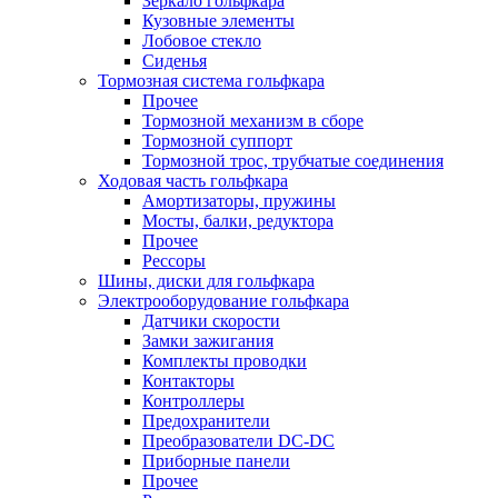
Зеркало гольфкара
Кузовные элементы
Лобовое стекло
Сиденья
Тормозная система гольфкара
Прочее
Тормозной механизм в сборе
Тормозной суппорт
Тормозной трос, трубчатые соединения
Ходовая часть гольфкара
Амортизаторы, пружины
Мосты, балки, редуктора
Прочее
Рессоры
Шины, диски для гольфкара
Электрооборудование гольфкара
Датчики скорости
Замки зажигания
Комплекты проводки
Контакторы
Контроллеры
Предохранители
Преобразователи DC-DC
Приборные панели
Прочее