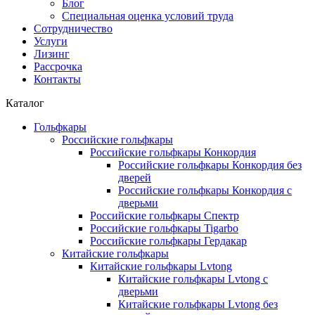
Блог
Специальная оценка условий труда
Сотрудничество
Услуги
Лизинг
Рассрочка
Контакты
Каталог
Гольфкары
Российские гольфкары
Российские гольфкары Конкордия
Российские гольфкары Конкордия без
дверей
Российские гольфкары Конкордия с
дверьми
Российские гольфкары Спектр
Российские гольфкары Tigarbo
Российские гольфкары Гердакар
Китайские гольфкары
Китайские гольфкары Lvtong
Китайские гольфкары Lvtong с
дверьми
Китайские гольфкары Lvtong без