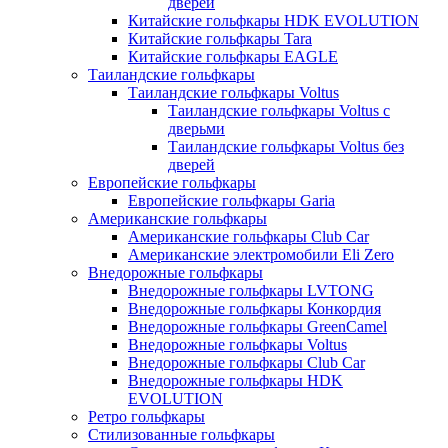
дверей
Китайские гольфкары HDK EVOLUTION
Китайские гольфкары Tara
Китайские гольфкары EAGLE
Таиландские гольфкары
Таиландские гольфкары Voltus
Таиландские гольфкары Voltus с
дверьми
Таиландские гольфкары Voltus без
дверей
Европейские гольфкары
Европейские гольфкары Garia
Американские гольфкары
Американские гольфкары Club Car
Американские электромобили Eli Zero
Внедорожные гольфкары
Внедорожные гольфкары LVTONG
Внедорожные гольфкары Конкордия
Внедорожные гольфкары GreenCamel
Внедорожные гольфкары Voltus
Внедорожные гольфкары Club Car
Внедорожные гольфкары HDK
EVOLUTION
Ретро гольфкары
Стилизованные гольфкары