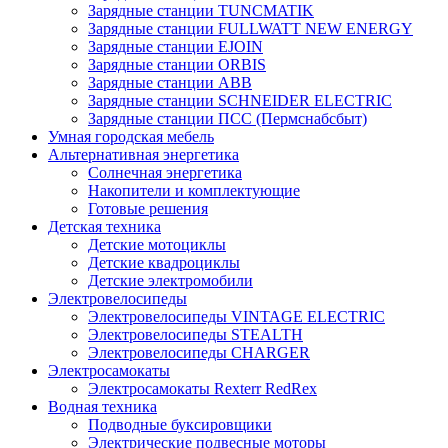
Зарядные станции TUNCMATIK
Зарядные станции FULLWATT NEW ENERGY
Зарядные станции EJOIN
Зарядные станции ORBIS
Зарядные станции ABB
Зарядные станции SCHNEIDER ELECTRIC
Зарядные станции ПСС (Пермснабсбыт)
Умная городская мебель
Альтернативная энергетика
Солнечная энергетика
Накопители и комплектующие
Готовые решения
Детская техника
Детские мотоциклы
Детские квадроциклы
Детские электромобили
Электровелосипеды
Электровелосипеды VINTAGE ELECTRIC
Электровелосипеды STEALTH
Электровелосипеды CHARGER
Электросамокаты
Электросамокаты Rexterr RedRex
Водная техника
Подводные буксировщики
Электрические подвесные моторы