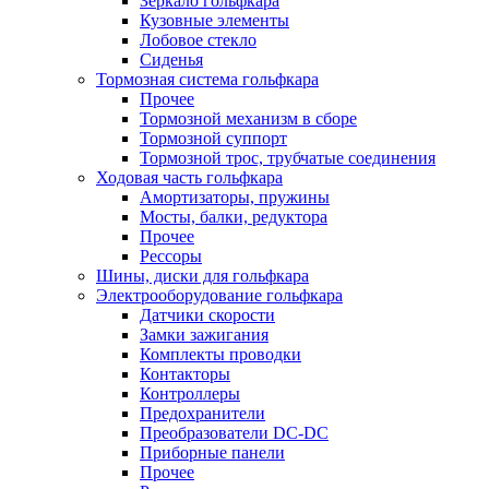
Зеркало гольфкара
Кузовные элементы
Лобовое стекло
Сиденья
Тормозная система гольфкара
Прочее
Тормозной механизм в сборе
Тормозной суппорт
Тормозной трос, трубчатые соединения
Ходовая часть гольфкара
Амортизаторы, пружины
Мосты, балки, редуктора
Прочее
Рессоры
Шины, диски для гольфкара
Электрооборудование гольфкара
Датчики скорости
Замки зажигания
Комплекты проводки
Контакторы
Контроллеры
Предохранители
Преобразователи DC-DC
Приборные панели
Прочее