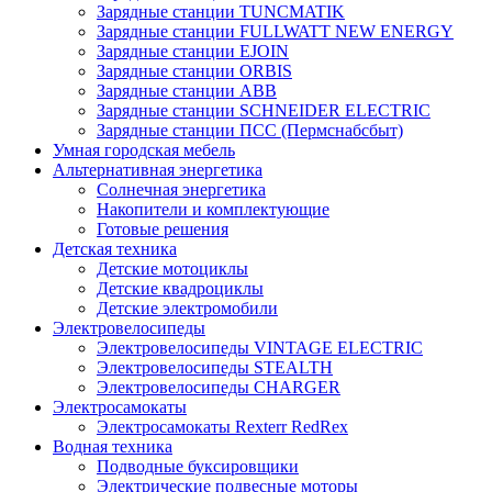
Зарядные станции TUNCMATIK
Зарядные станции FULLWATT NEW ENERGY
Зарядные станции EJOIN
Зарядные станции ORBIS
Зарядные станции ABB
Зарядные станции SCHNEIDER ELECTRIC
Зарядные станции ПСС (Пермснабсбыт)
Умная городская мебель
Альтернативная энергетика
Солнечная энергетика
Накопители и комплектующие
Готовые решения
Детская техника
Детские мотоциклы
Детские квадроциклы
Детские электромобили
Электровелосипеды
Электровелосипеды VINTAGE ELECTRIC
Электровелосипеды STEALTH
Электровелосипеды CHARGER
Электросамокаты
Электросамокаты Rexterr RedRex
Водная техника
Подводные буксировщики
Электрические подвесные моторы