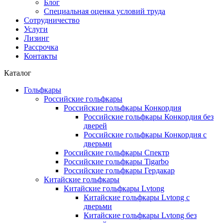
Блог
Специальная оценка условий труда
Сотрудничество
Услуги
Лизинг
Рассрочка
Контакты
Каталог
Гольфкары
Российские гольфкары
Российские гольфкары Конкордия
Российские гольфкары Конкордия без
дверей
Российские гольфкары Конкордия с
дверьми
Российские гольфкары Спектр
Российские гольфкары Tigarbo
Российские гольфкары Гердакар
Китайские гольфкары
Китайские гольфкары Lvtong
Китайские гольфкары Lvtong с
дверьми
Китайские гольфкары Lvtong без