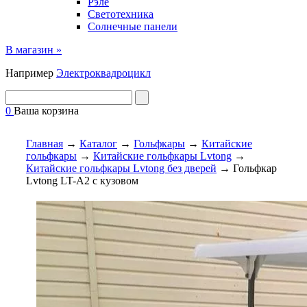
Рэле
Светотехника
Солнечные панели
В магазин »
Например
Электроквадроцикл
0
Ваша корзина
Главная
→
Каталог
→
Гольфкары
→
Китайские
гольфкары
→
Китайские гольфкары Lvtong
→
Китайские гольфкары Lvtong без дверей
→
Гольфкар
Lvtong LT-⁠A2 с кузовом