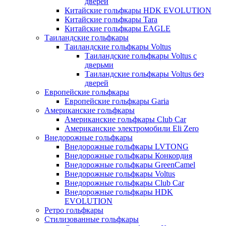
дверей
Китайские гольфкары HDK EVOLUTION
Китайские гольфкары Tara
Китайские гольфкары EAGLE
Таиландские гольфкары
Таиландские гольфкары Voltus
Таиландские гольфкары Voltus с
дверьми
Таиландские гольфкары Voltus без
дверей
Европейские гольфкары
Европейские гольфкары Garia
Американские гольфкары
Американские гольфкары Club Car
Американские электромобили Eli Zero
Внедорожные гольфкары
Внедорожные гольфкары LVTONG
Внедорожные гольфкары Конкордия
Внедорожные гольфкары GreenCamel
Внедорожные гольфкары Voltus
Внедорожные гольфкары Club Car
Внедорожные гольфкары HDK
EVOLUTION
Ретро гольфкары
Стилизованные гольфкары