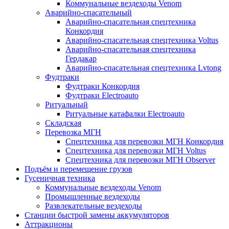
Коммунальные вездеходы Venom
Аварийно-спасательный
Аварийно-спасательная спецтехника
Конкордия
Аварийно-спасательная спецтехника Voltus
Аварийно-спасательная спецтехника
Гердакар
Аварийно-спасательная спецтехника Lvtong
Фудтраки
Фудтраки Конкордия
Фудтраки Electroauto
Ритуальный
Ритуальные катафалки Electroauto
Складская
Перевозка МГН
Спецтехника для перевозки МГН Конкордия
Спецтехника для перевозки МГН Voltus
Спецтехника для перевозки МГН Observer
Подъём и перемещение грузов
Гусеничная техника
Коммунальные вездеходы Venom
Промышленные вездеходы
Развлекательные вездеходы
Станции быстрой замены аккумуляторов
Аттракционы