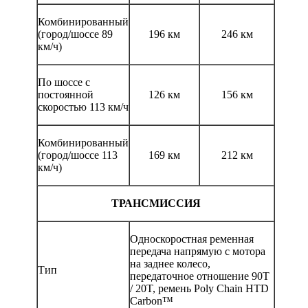
Комбинированный
(город/шоссе 89
196 км
246 км
км/ч)
По шоссе с
постоянной
126 км
156 км
скоростью 113 км/ч
Комбинированный
(город/шоссе 113
169 км
212 км
км/ч)
ТРАНСМИССИЯ
Односкоростная ременная
передача напрямую с мотора
на заднее колесо,
Тип
передаточное отношение 90T
/ 20T, ремень Poly Chain HTD
Carbon™