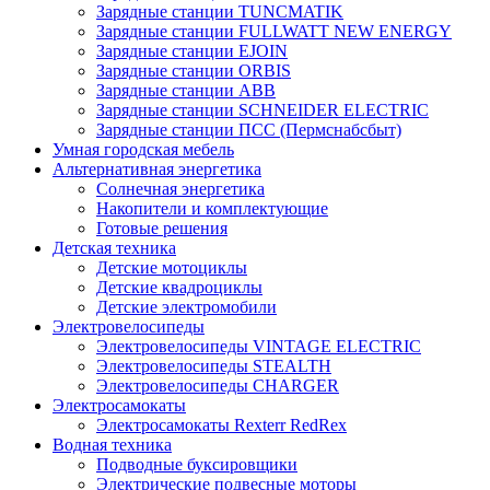
Зарядные станции TUNCMATIK
Зарядные станции FULLWATT NEW ENERGY
Зарядные станции EJOIN
Зарядные станции ORBIS
Зарядные станции ABB
Зарядные станции SCHNEIDER ELECTRIC
Зарядные станции ПСС (Пермснабсбыт)
Умная городская мебель
Альтернативная энергетика
Солнечная энергетика
Накопители и комплектующие
Готовые решения
Детская техника
Детские мотоциклы
Детские квадроциклы
Детские электромобили
Электровелосипеды
Электровелосипеды VINTAGE ELECTRIC
Электровелосипеды STEALTH
Электровелосипеды CHARGER
Электросамокаты
Электросамокаты Rexterr RedRex
Водная техника
Подводные буксировщики
Электрические подвесные моторы