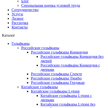
Блог
Специальная оценка условий труда
Сотрудничество
Услуги
Лизинг
Рассрочка
Контакты
Каталог
Гольфкары
Российские гольфкары
Российские гольфкары Конкордия
Российские гольфкары Конкордия без
дверей
Российские гольфкары Конкордия с
дверьми
Российские гольфкары Спектр
Российские гольфкары Tigarbo
Российские гольфкары Гердакар
Китайские гольфкары
Китайские гольфкары Lvtong
Китайские гольфкары Lvtong с
дверьми
Китайские гольфкары Lvtong без