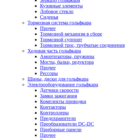
Зеркало гольфкара
Кузовные элементы
Лобовое стекло
Сиденья
Тормозная система гольфкара
Прочее
Тормозной механизм в сборе
Тормозной суппорт
Тормозной трос, трубчатые соединения
Ходовая часть гольфкара
Амортизаторы, пружины
Мосты, балки, редуктора
Прочее
Рессоры
Шины, диски для гольфкара
Электрооборудование гольфкара
Датчики скорости
Замки зажигания
Комплекты проводки
Контакторы
Контроллеры
Предохранители
Преобразователи DC-DC
Приборные панели
Прочее