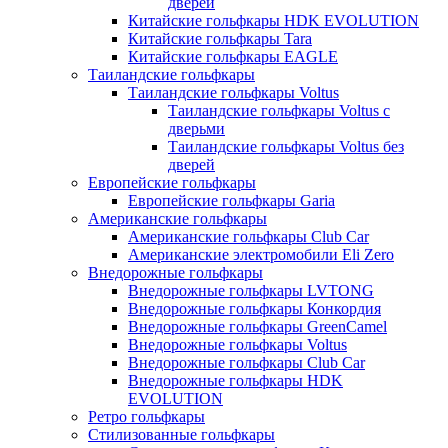
дверей
Китайские гольфкары HDK EVOLUTION
Китайские гольфкары Tara
Китайские гольфкары EAGLE
Таиландские гольфкары
Таиландские гольфкары Voltus
Таиландские гольфкары Voltus с
дверьми
Таиландские гольфкары Voltus без
дверей
Европейские гольфкары
Европейские гольфкары Garia
Американские гольфкары
Американские гольфкары Club Car
Американские электромобили Eli Zero
Внедорожные гольфкары
Внедорожные гольфкары LVTONG
Внедорожные гольфкары Конкордия
Внедорожные гольфкары GreenCamel
Внедорожные гольфкары Voltus
Внедорожные гольфкары Club Car
Внедорожные гольфкары HDK
EVOLUTION
Ретро гольфкары
Стилизованные гольфкары