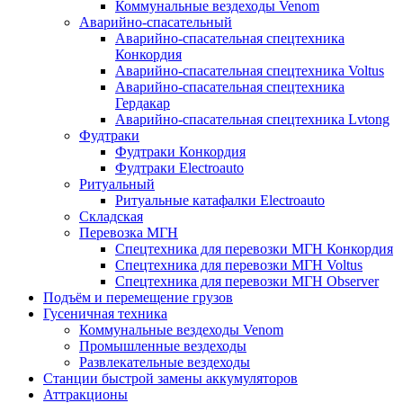
Коммунальные вездеходы Venom
Аварийно-спасательный
Аварийно-спасательная спецтехника
Конкордия
Аварийно-спасательная спецтехника Voltus
Аварийно-спасательная спецтехника
Гердакар
Аварийно-спасательная спецтехника Lvtong
Фудтраки
Фудтраки Конкордия
Фудтраки Electroauto
Ритуальный
Ритуальные катафалки Electroauto
Складская
Перевозка МГН
Спецтехника для перевозки МГН Конкордия
Спецтехника для перевозки МГН Voltus
Спецтехника для перевозки МГН Observer
Подъём и перемещение грузов
Гусеничная техника
Коммунальные вездеходы Venom
Промышленные вездеходы
Развлекательные вездеходы
Станции быстрой замены аккумуляторов
Аттракционы