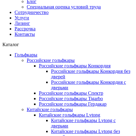
Блог
Специальная оценка условий труда
Сотрудничество
Услуги
Лизинг
Рассрочка
Контакты
Каталог
Гольфкары
Российские гольфкары
Российские гольфкары Конкордия
Российские гольфкары Конкордия без
дверей
Российские гольфкары Конкордия с
дверьми
Российские гольфкары Спектр
Российские гольфкары Tigarbo
Российские гольфкары Гердакар
Китайские гольфкары
Китайские гольфкары Lvtong
Китайские гольфкары Lvtong с
дверьми
Китайские гольфкары Lvtong без