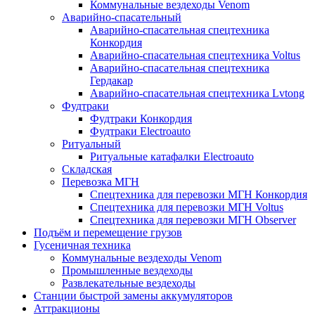
Коммунальные вездеходы Venom
Аварийно-спасательный
Аварийно-спасательная спецтехника
Конкордия
Аварийно-спасательная спецтехника Voltus
Аварийно-спасательная спецтехника
Гердакар
Аварийно-спасательная спецтехника Lvtong
Фудтраки
Фудтраки Конкордия
Фудтраки Electroauto
Ритуальный
Ритуальные катафалки Electroauto
Складская
Перевозка МГН
Спецтехника для перевозки МГН Конкордия
Спецтехника для перевозки МГН Voltus
Спецтехника для перевозки МГН Observer
Подъём и перемещение грузов
Гусеничная техника
Коммунальные вездеходы Venom
Промышленные вездеходы
Развлекательные вездеходы
Станции быстрой замены аккумуляторов
Аттракционы