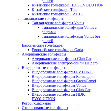
дверей
Китайские гольфкары HDK EVOLUTION
Китайские гольфкары Tara
Китайские гольфкары EAGLE
Таиландские гольфкары
Таиландские гольфкары Voltus
Таиландские гольфкары Voltus с
дверьми
Таиландские гольфкары Voltus без
дверей
Европейские гольфкары
Европейские гольфкары Garia
Американские гольфкары
Американские гольфкары Club Car
Американские электромобили Eli Zero
Внедорожные гольфкары
Внедорожные гольфкары LVTONG
Внедорожные гольфкары Конкордия
Внедорожные гольфкары GreenCamel
Внедорожные гольфкары Voltus
Внедорожные гольфкары Club Car
Внедорожные гольфкары HDK
EVOLUTION
Ретро гольфкары
Стилизованные гольфкары