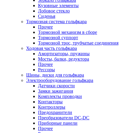
Зеркало гольфкара
Кузовные элементы
Лобовое стекло
Сиденья
Тормозная система гольфкара
Прочее
Тормозной механизм в сборе
Тормозной суппорт
Тормозной трос, трубчатые соединения
Ходовая часть гольфкара
Амортизаторы, пружины
Мосты, балки, редуктора
Прочее
Рессоры
Шины, диски для гольфкара
Электрооборудование гольфкара
Датчики скорости
Замки зажигания
Комплекты проводки
Контакторы
Контроллеры
Предохранители
Преобразователи DC-DC
Приборные панели
Прочее