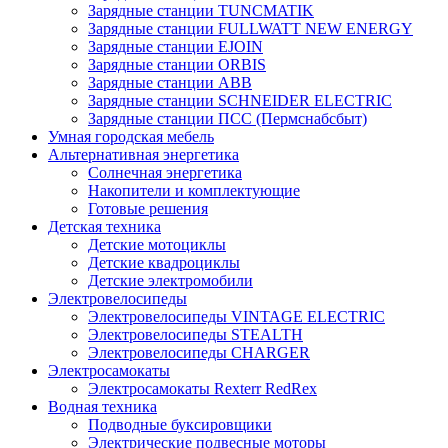
Зарядные станции TUNCMATIK
Зарядные станции FULLWATT NEW ENERGY
Зарядные станции EJOIN
Зарядные станции ORBIS
Зарядные станции ABB
Зарядные станции SCHNEIDER ELECTRIC
Зарядные станции ПСС (Пермснабсбыт)
Умная городская мебель
Альтернативная энергетика
Солнечная энергетика
Накопители и комплектующие
Готовые решения
Детская техника
Детские мотоциклы
Детские квадроциклы
Детские электромобили
Электровелосипеды
Электровелосипеды VINTAGE ELECTRIC
Электровелосипеды STEALTH
Электровелосипеды CHARGER
Электросамокаты
Электросамокаты Rexterr RedRex
Водная техника
Подводные буксировщики
Электрические подвесные моторы