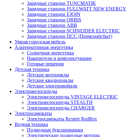
Зарядные станции TUNCMATIK
Зарядные станции FULLWATT NEW ENERGY
Зарядные станции EJOIN
Зарядные станции ORBIS
Зарядные станции ABB
Зарядные станции SCHNEIDER ELECTRIC
Зарядные станции ПСС (Пермснабсбыт)
Умная городская мебель
Альтернативная энергетика
Солнечная энергетика
Накопители и комплектующие
Готовые решения
Детская техника
Детские мотоциклы
Детские квадроциклы
Детские электромобили
Электровелосипеды
Электровелосипеды VINTAGE ELECTRIC
Электровелосипеды STEALTH
Электровелосипеды CHARGER
Электросамокаты
Электросамокаты Rexterr RedRex
Водная техника
Подводные буксировщики
Электрические подвесные моторы