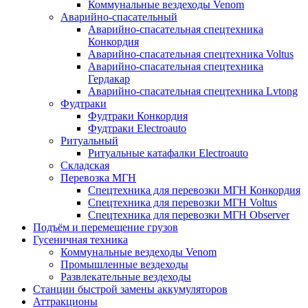
Коммунальные вездеходы Venom
Аварийно-спасательный
Аварийно-спасательная спецтехника
Конкордия
Аварийно-спасательная спецтехника Voltus
Аварийно-спасательная спецтехника
Гердакар
Аварийно-спасательная спецтехника Lvtong
Фудтраки
Фудтраки Конкордия
Фудтраки Electroauto
Ритуальный
Ритуальные катафалки Electroauto
Складская
Перевозка МГН
Спецтехника для перевозки МГН Конкордия
Спецтехника для перевозки МГН Voltus
Спецтехника для перевозки МГН Observer
Подъём и перемещение грузов
Гусеничная техника
Коммунальные вездеходы Venom
Промышленные вездеходы
Развлекательные вездеходы
Станции быстрой замены аккумуляторов
Аттракционы