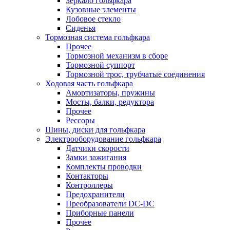
Зеркало гольфкара
Кузовные элементы
Лобовое стекло
Сиденья
Тормозная система гольфкара
Прочее
Тормозной механизм в сборе
Тормозной суппорт
Тормозной трос, трубчатые соединения
Ходовая часть гольфкара
Амортизаторы, пружины
Мосты, балки, редуктора
Прочее
Рессоры
Шины, диски для гольфкара
Электрооборудование гольфкара
Датчики скорости
Замки зажигания
Комплекты проводки
Контакторы
Контроллеры
Предохранители
Преобразователи DC-DC
Приборные панели
Прочее