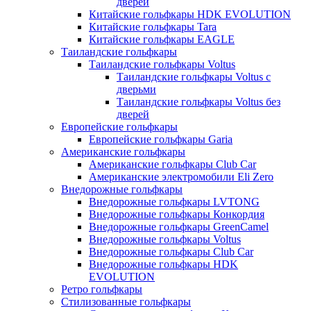
дверей
Китайские гольфкары HDK EVOLUTION
Китайские гольфкары Tara
Китайские гольфкары EAGLE
Таиландские гольфкары
Таиландские гольфкары Voltus
Таиландские гольфкары Voltus с
дверьми
Таиландские гольфкары Voltus без
дверей
Европейские гольфкары
Европейские гольфкары Garia
Американские гольфкары
Американские гольфкары Club Car
Американские электромобили Eli Zero
Внедорожные гольфкары
Внедорожные гольфкары LVTONG
Внедорожные гольфкары Конкордия
Внедорожные гольфкары GreenCamel
Внедорожные гольфкары Voltus
Внедорожные гольфкары Club Car
Внедорожные гольфкары HDK
EVOLUTION
Ретро гольфкары
Стилизованные гольфкары