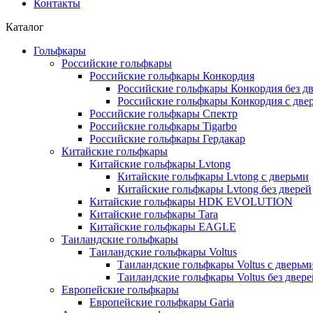
Контакты
Каталог
Гольфкары
Российские гольфкары
Российские гольфкары Конкордия
Российские гольфкары Конкордия без д
Российские гольфкары Конкордия с две
Российские гольфкары Спектр
Российские гольфкары Tigarbo
Российские гольфкары Гердакар
Китайские гольфкары
Китайские гольфкары Lvtong
Китайские гольфкары Lvtong с дверьми
Китайские гольфкары Lvtong без дверей
Китайские гольфкары HDK EVOLUTION
Китайские гольфкары Tara
Китайские гольфкары EAGLE
Таиландские гольфкары
Таиландские гольфкары Voltus
Таиландские гольфкары Voltus с дверьм
Таиландские гольфкары Voltus без двере
Европейские гольфкары
Европейские гольфкары Garia