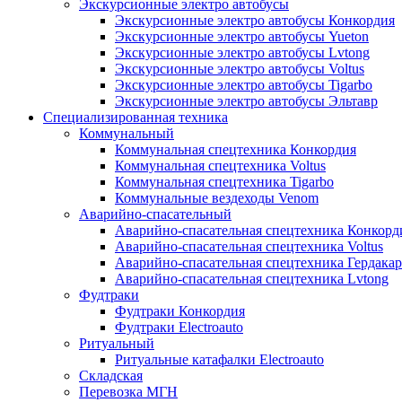
Экскурсионные электро автобусы
Экскурсионные электро автобусы Конкордия
Экскурсионные электро автобусы Yueton
Экскурсионные электро автобусы Lvtong
Экскурсионные электро автобусы Voltus
Экскурсионные электро автобусы Tigarbo
Экскурсионные электро автобусы Эльтавр
Специализированная техника
Коммунальный
Коммунальная спецтехника Конкордия
Коммунальная спецтехника Voltus
Коммунальная спецтехника Tigarbo
Коммунальные вездеходы Venom
Аварийно-спасательный
Аварийно-спасательная спецтехника Конкорд
Аварийно-спасательная спецтехника Voltus
Аварийно-спасательная спецтехника Гердакар
Аварийно-спасательная спецтехника Lvtong
Фудтраки
Фудтраки Конкордия
Фудтраки Electroauto
Ритуальный
Ритуальные катафалки Electroauto
Складская
Перевозка МГН