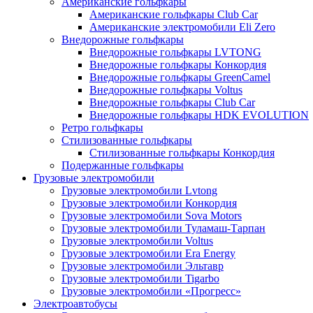
Американские гольфкары
Американские гольфкары Club Car
Американские электромобили Eli Zero
Внедорожные гольфкары
Внедорожные гольфкары LVTONG
Внедорожные гольфкары Конкордия
Внедорожные гольфкары GreenCamel
Внедорожные гольфкары Voltus
Внедорожные гольфкары Club Car
Внедорожные гольфкары HDK EVOLUTION
Ретро гольфкары
Стилизованные гольфкары
Стилизованные гольфкары Конкордия
Подержанные гольфкары
Грузовые электромобили
Грузовые электромобили Lvtong
Грузовые электромобили Конкордия
Грузовые электромобили Sova Motors
Грузовые электромобили Туламаш-Тарпан
Грузовые электромобили Voltus
Грузовые электромобили Era Energy
Грузовые электромобили Эльтавр
Грузовые электромобили Tigarbo
Грузовые электромобили «Прогресс»
Электроавтобусы