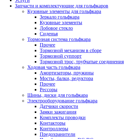
Услуги
Запчасти и комплектующие для гольфкаров
Кузовные элементы для гольфкара
Зеркало гольфкара
Кузовные элементы
Лобовое стекло
Сиденья
Тормозная система гольфкара
Прочее
Тормозной механизм в сборе
Тормозной суппорт
Тормозной трос, трубчатые соединения
Ходовая часть гольфкара
Амортизаторы, пружины
Мосты, балки, редуктора
Прочее
Рессоры
Шины, диски для гольфкара
Электрооборудование гольфкара
Датчики скорости
Замки зажигания
Комплекты проводки
Контакторы
Контроллеры
Предохранители