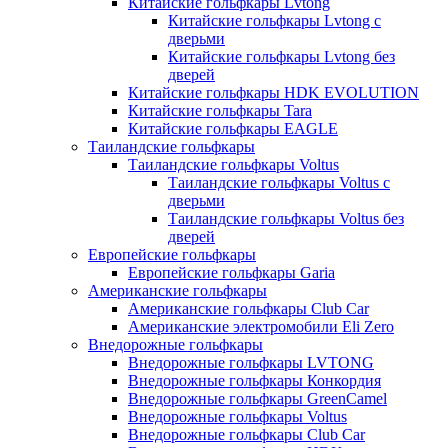
Китайские гольфкары Lvtong
Китайские гольфкары Lvtong с
дверьми
Китайские гольфкары Lvtong без
дверей
Китайские гольфкары HDK EVOLUTION
Китайские гольфкары Tara
Китайские гольфкары EAGLE
Таиландские гольфкары
Таиландские гольфкары Voltus
Таиландские гольфкары Voltus с
дверьми
Таиландские гольфкары Voltus без
дверей
Европейские гольфкары
Европейские гольфкары Garia
Американские гольфкары
Американские гольфкары Club Car
Американские электромобили Eli Zero
Внедорожные гольфкары
Внедорожные гольфкары LVTONG
Внедорожные гольфкары Конкордия
Внедорожные гольфкары GreenCamel
Внедорожные гольфкары Voltus
Внедорожные гольфкары Club Car