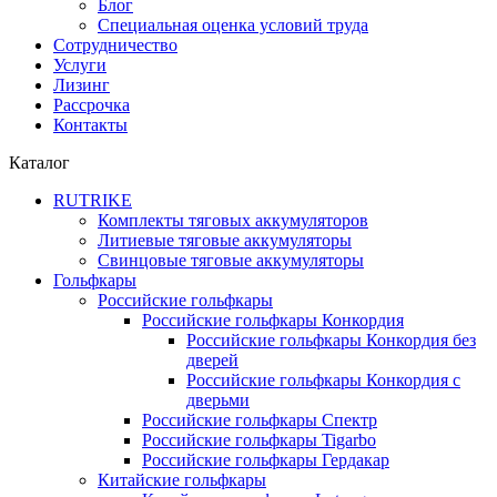
Блог
Специальная оценка условий труда
Сотрудничество
Услуги
Лизинг
Рассрочка
Контакты
Каталог
RUTRIKE
Комплекты тяговых аккумуляторов
Литиевые тяговые аккумуляторы
Свинцовые тяговые аккумуляторы
Гольфкары
Российские гольфкары
Российские гольфкары Конкордия
Российские гольфкары Конкордия без
дверей
Российские гольфкары Конкордия с
дверьми
Российские гольфкары Спектр
Российские гольфкары Tigarbo
Российские гольфкары Гердакар
Китайские гольфкары