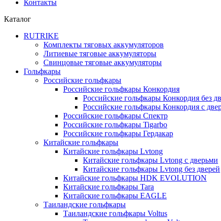
Контакты
Каталог
RUTRIKE
Комплекты тяговых аккумуляторов
Литиевые тяговые аккумуляторы
Свинцовые тяговые аккумуляторы
Гольфкары
Российские гольфкары
Российские гольфкары Конкордия
Российские гольфкары Конкордия без д
Российские гольфкары Конкордия с две
Российские гольфкары Спектр
Российские гольфкары Tigarbo
Российские гольфкары Гердакар
Китайские гольфкары
Китайские гольфкары Lvtong
Китайские гольфкары Lvtong с дверьми
Китайские гольфкары Lvtong без дверей
Китайские гольфкары HDK EVOLUTION
Китайские гольфкары Tara
Китайские гольфкары EAGLE
Таиландские гольфкары
Таиландские гольфкары Voltus