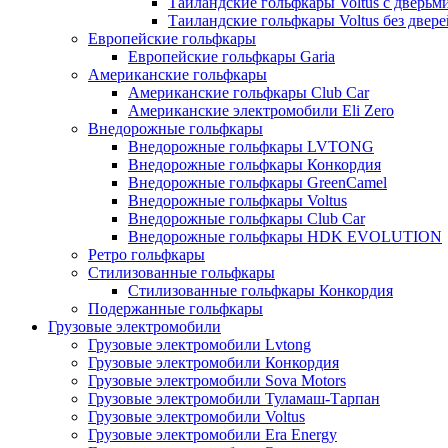
Таиландские гольфкары Voltus с дверьм
Таиландские гольфкары Voltus без двере
Европейские гольфкары
Европейские гольфкары Garia
Американские гольфкары
Американские гольфкары Club Car
Американские электромобили Eli Zero
Внедорожные гольфкары
Внедорожные гольфкары LVTONG
Внедорожные гольфкары Конкордия
Внедорожные гольфкары GreenCamel
Внедорожные гольфкары Voltus
Внедорожные гольфкары Club Car
Внедорожные гольфкары HDK EVOLUTION
Ретро гольфкары
Стилизованные гольфкары
Стилизованные гольфкары Конкордия
Подержанные гольфкары
Грузовые электромобили
Грузовые электромобили Lvtong
Грузовые электромобили Конкордия
Грузовые электромобили Sova Motors
Грузовые электромобили Туламаш-Тарпан
Грузовые электромобили Voltus
Грузовые электромобили Era Energy