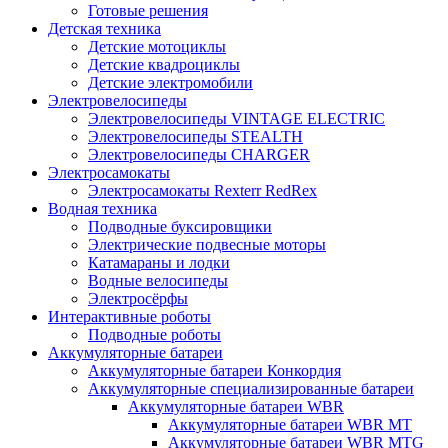
Готовые решения
Детская техника
Детские мотоциклы
Детские квадроциклы
Детские электромобили
Электровелосипеды
Электровелосипеды VINTAGE ELECTRIC
Электровелосипеды STEALTH
Электровелосипеды CHARGER
Электросамокаты
Электросамокаты Rexterr RedRex
Водная техника
Подводные буксировщики
Электрические подвесные моторы
Катамараны и лодки
Водные велосипеды
Электросёрфы
Интерактивные роботы
Подводные роботы
Аккумуляторные батареи
Аккумуляторные батареи Конкордия
Аккумуляторные специализированные батареи
Аккумуляторные батареи WBR
Аккумуляторные батареи WBR MT
Аккумуляторные батареи WBR MTG