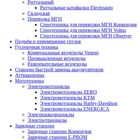
Ритуальный
Ритуальные катафалки Electroauto
Складская
Перевозка МГН
Спецтехника для перевозки МГН Конкордия
Спецтехника для перевозки МГН Voltus
Спецтехника для перевозки МГН Observer
Подъём и перемещение грузов
Гусеничная техника
Коммунальные вездеходы Venom
Промышленные вездеходы
Развлекательные вездеходы
Станции быстрой замены аккумуляторов
Аттракционы
Мототехника
Электромотоциклы
Электромотоциклы ZERO
Электромотоциклы KTM
Электромотоциклы Harley-Davidson
Электромотоциклы ENERGICA
Электроквадроциклы
Электротрициклы
Зарядные станции
Зарядные станции Конкордия
Зарядные станции E-PROM