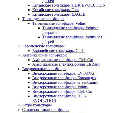
дверей
Китайские гольфкары HDK EVOLUTION
Китайские гольфкары Tara
Китайские гольфкары EAGLE
Таиландские гольфкары
Таиландские гольфкары Voltus
Таиландские гольфкары Voltus с
дверьми
Таиландские гольфкары Voltus без
дверей
Европейские гольфкары
Европейские гольфкары Garia
Американские гольфкары
Американские гольфкары Club Car
Американские электромобили Eli Zero
Внедорожные гольфкары
Внедорожные гольфкары LVTONG
Внедорожные гольфкары Конкордия
Внедорожные гольфкары GreenCamel
Внедорожные гольфкары Voltus
Внедорожные гольфкары Club Car
Внедорожные гольфкары HDK
EVOLUTION
Ретро гольфкары
Стилизованные гольфкары