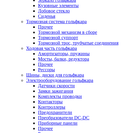
Зеркало гольфкара
Кузовные элементы
Лобовое стекло
Сиденья
Тормозная система гольфкара
Прочее
Тормозной механизм в сборе
Тормозной суппорт
Тормозной трос, трубчатые соединения
Ходовая часть гольфкара
Амортизаторы, пружины
Мосты, балки, редуктора
Прочее
Рессоры
Шины, диски для гольфкара
Электрооборудование гольфкара
Датчики скорости
Замки зажигания
Комплекты проводки
Контакторы
Контроллеры
Предохранители
Преобразователи DC-DC
Приборные панели
Прочее