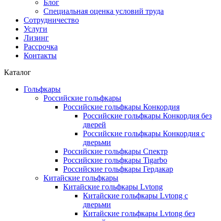
Блог
Специальная оценка условий труда
Сотрудничество
Услуги
Лизинг
Рассрочка
Контакты
Каталог
Гольфкары
Российские гольфкары
Российские гольфкары Конкордия
Российские гольфкары Конкордия без
дверей
Российские гольфкары Конкордия с
дверьми
Российские гольфкары Спектр
Российские гольфкары Tigarbo
Российские гольфкары Гердакар
Китайские гольфкары
Китайские гольфкары Lvtong
Китайские гольфкары Lvtong с
дверьми
Китайские гольфкары Lvtong без