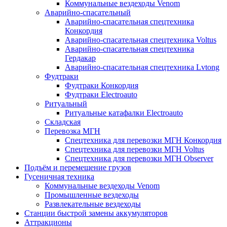
Коммунальные вездеходы Venom
Аварийно-спасательный
Аварийно-спасательная спецтехника
Конкордия
Аварийно-спасательная спецтехника Voltus
Аварийно-спасательная спецтехника
Гердакар
Аварийно-спасательная спецтехника Lvtong
Фудтраки
Фудтраки Конкордия
Фудтраки Electroauto
Ритуальный
Ритуальные катафалки Electroauto
Складская
Перевозка МГН
Спецтехника для перевозки МГН Конкордия
Спецтехника для перевозки МГН Voltus
Спецтехника для перевозки МГН Observer
Подъём и перемещение грузов
Гусеничная техника
Коммунальные вездеходы Venom
Промышленные вездеходы
Развлекательные вездеходы
Станции быстрой замены аккумуляторов
Аттракционы