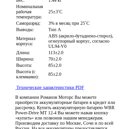
Вес:
1.44 кг
Номинальная
рабочая
25±3˚С
температура:
Саморазряд:
3% в месяц при 25˚С
Выводы:
Тип A
ABS (акрило-бутадиено-стирол),
Материал
огнеупорный корпус, согласно
корпуса:
UL94-V0
Длина:
113±2.0
Ширина:
70±2.0
Высота:
85±2.0
Высота (с
85±2.0
клеммами):
Технические характеристики PDF
В компании Романов Моторс Вы можете
приобрести аккумуляторные батареи в кредит или
рассрочку. Купить аккумуляторную батарею WBR
Power-Drive MT 12-4 Вы можете нажав кнопку
«купить» или позвонив нашим менеджерам.
Производим доставку по Москве, Сочи и по всей
России. На все аккумуляторы предоставляется