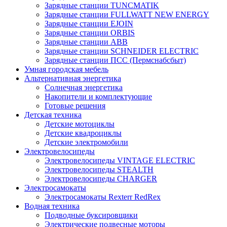
Зарядные станции TUNCMATIK
Зарядные станции FULLWATT NEW ENERGY
Зарядные станции EJOIN
Зарядные станции ORBIS
Зарядные станции ABB
Зарядные станции SCHNEIDER ELECTRIC
Зарядные станции ПСС (Пермснабсбыт)
Умная городская мебель
Альтернативная энергетика
Солнечная энергетика
Накопители и комплектующие
Готовые решения
Детская техника
Детские мотоциклы
Детские квадроциклы
Детские электромобили
Электровелосипеды
Электровелосипеды VINTAGE ELECTRIC
Электровелосипеды STEALTH
Электровелосипеды CHARGER
Электросамокаты
Электросамокаты Rexterr RedRex
Водная техника
Подводные буксировщики
Электрические подвесные моторы