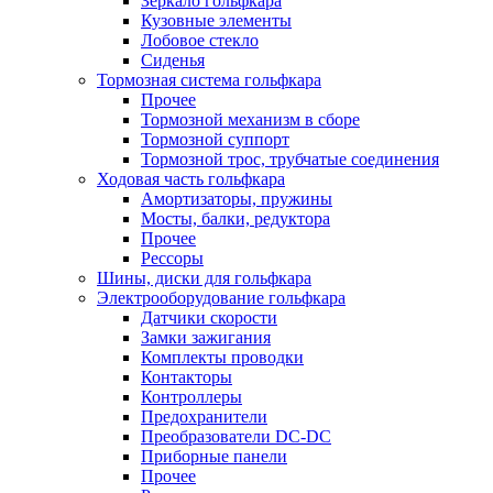
Зеркало гольфкара
Кузовные элементы
Лобовое стекло
Сиденья
Тормозная система гольфкара
Прочее
Тормозной механизм в сборе
Тормозной суппорт
Тормозной трос, трубчатые соединения
Ходовая часть гольфкара
Амортизаторы, пружины
Мосты, балки, редуктора
Прочее
Рессоры
Шины, диски для гольфкара
Электрооборудование гольфкара
Датчики скорости
Замки зажигания
Комплекты проводки
Контакторы
Контроллеры
Предохранители
Преобразователи DC-DC
Приборные панели
Прочее