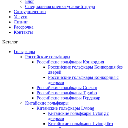
Блог
Специальная оценка условий труда
Сотрудничество
Услуги
Лизинг
Рассрочка
Контакты
Каталог
Гольфкары
Российские гольфкары
Российские гольфкары Конкордия
Российские гольфкары Конкордия без
дверей
Российские гольфкары Конкордия с
дверьми
Российские гольфкары Спектр
Российские гольфкары Tigarbo
Российские гольфкары Гердакар
Китайские гольфкары
Китайские гольфкары Lvtong
Китайские гольфкары Lvtong с
дверьми
Китайские гольфкары Lvtong без