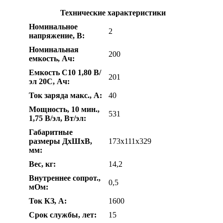
Технические характеристики
Номинальное
2
напряжение, В:
Номинальная
200
емкость, Ач:
Емкость С10 1,80 В/
201
эл 20С, Ач:
Ток заряда макс., А:
40
Мощность, 10 мин.,
531
1,75 В/эл, Вт/эл:
Габаритные
размеры ДхШхВ,
173х111х329
мм:
Вес, кг:
14,2
Внутреннее сопрот.,
0,5
мОм:
Ток КЗ, А:
1600
Срок службы, лет:
15