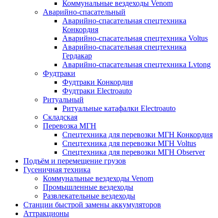
Коммунальные вездеходы Venom
Аварийно-спасательный
Аварийно-спасательная спецтехника
Конкордия
Аварийно-спасательная спецтехника Voltus
Аварийно-спасательная спецтехника
Гердакар
Аварийно-спасательная спецтехника Lvtong
Фудтраки
Фудтраки Конкордия
Фудтраки Electroauto
Ритуальный
Ритуальные катафалки Electroauto
Складская
Перевозка МГН
Спецтехника для перевозки МГН Конкордия
Спецтехника для перевозки МГН Voltus
Спецтехника для перевозки МГН Observer
Подъём и перемещение грузов
Гусеничная техника
Коммунальные вездеходы Venom
Промышленные вездеходы
Развлекательные вездеходы
Станции быстрой замены аккумуляторов
Аттракционы