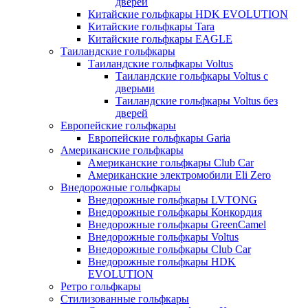
дверей
Китайские гольфкары HDK EVOLUTION
Китайские гольфкары Tara
Китайские гольфкары EAGLE
Таиландские гольфкары
Таиландские гольфкары Voltus
Таиландские гольфкары Voltus с
дверьми
Таиландские гольфкары Voltus без
дверей
Европейские гольфкары
Европейские гольфкары Garia
Американские гольфкары
Американские гольфкары Club Car
Американские электромобили Eli Zero
Внедорожные гольфкары
Внедорожные гольфкары LVTONG
Внедорожные гольфкары Конкордия
Внедорожные гольфкары GreenCamel
Внедорожные гольфкары Voltus
Внедорожные гольфкары Club Car
Внедорожные гольфкары HDK
EVOLUTION
Ретро гольфкары
Стилизованные гольфкары