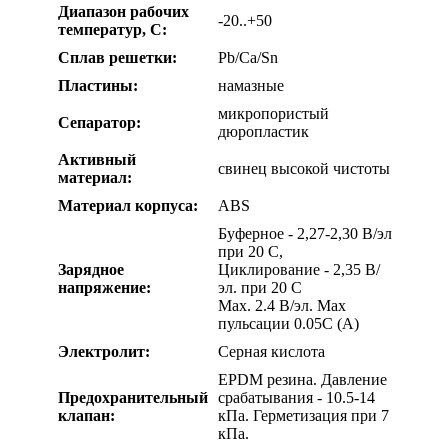
Диапазон рабочих
-20..+50
температур, С:
Сплав решетки:
Pb/Ca/Sn
Пластины:
намазные
микропористый
Сепаратор:
дюропластик
Активный
свинец высокой чистоты
материал:
Материал корпуса:
ABS
Буферное - 2,27-2,30 В/эл
при 20 C,
Зарядное
Циклирование - 2,35 В/
напряжение:
эл. при 20 C
Max. 2.4 В/эл. Max
пульсации 0.05C (A)
Электролит:
Серная кислота
EPDM резина. Давление
Предохранительный
срабатывания - 10.5-14
клапан:
кПa. Герметизация при 7
кПa.