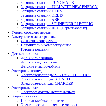
Зарядные станции TUNCMATIK
Зарядные станции FULLWATT NEW ENERGY
Зарядные станции EJOIN
Зарядные станции ORBIS
Зарядные станции ABB
Зарядные станции SCHNEIDER ELECTRIC
Зарядные станции ПСС (Пермснабсбыт)
Умная городская мебель
Альтернативная энергетика
Солнечная энергетика
Накопители и комплектующие
Готовые решения
Детская техника
Детские мотоциклы
Детские квадроциклы
Детские электромобили
Электровелосипеды
Электровелосипеды VINTAGE ELECTRIC
Электровелосипеды STEALTH
Электровелосипеды CHARGER
Электросамокаты
Электросамокаты Rexterr RedRex
Водная техника
Подводные буксировщики
Электрические подвесные моторы