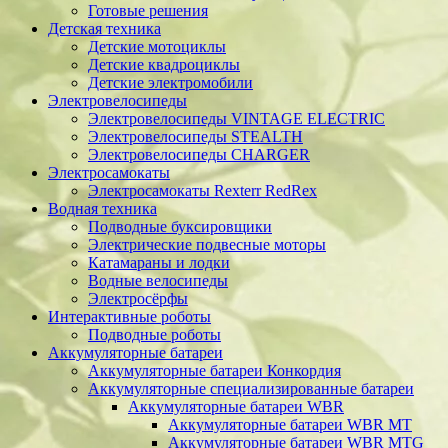
Готовые решения
Детская техника
Детские мотоциклы
Детские квадроциклы
Детские электромобили
Электровелосипеды
Электровелосипеды VINTAGE ELECTRIC
Электровелосипеды STEALTH
Электровелосипеды CHARGER
Электросамокаты
Электросамокаты Rexterr RedRex
Водная техника
Подводные буксировщики
Электрические подвесные моторы
Катамараны и лодки
Водные велосипеды
Электросёрфы
Интерактивные роботы
Подводные роботы
Аккумуляторные батареи
Аккумуляторные батареи Конкордия
Аккумуляторные специализированные батареи
Аккумуляторные батареи WBR
Аккумуляторные батареи WBR MT
Аккумуляторные батареи WBR MTG