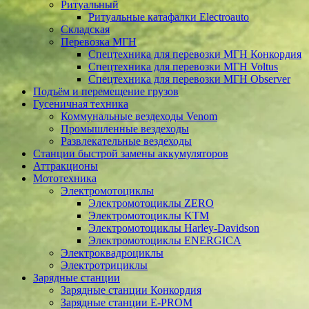
Ритуальный
Ритуальные катафалки Electroauto
Складская
Перевозка МГН
Спецтехника для перевозки МГН Конкордия
Спецтехника для перевозки МГН Voltus
Спецтехника для перевозки МГН Observer
Подъём и перемещение грузов
Гусеничная техника
Коммунальные вездеходы Venom
Промышленные вездеходы
Развлекательные вездеходы
Станции быстрой замены аккумуляторов
Аттракционы
Мототехника
Электромотоциклы
Электромотоциклы ZERO
Электромотоциклы KTM
Электромотоциклы Harley-Davidson
Электромотоциклы ENERGICA
Электроквадроциклы
Электротрициклы
Зарядные станции
Зарядные станции Конкордия
Зарядные станции E-PROM