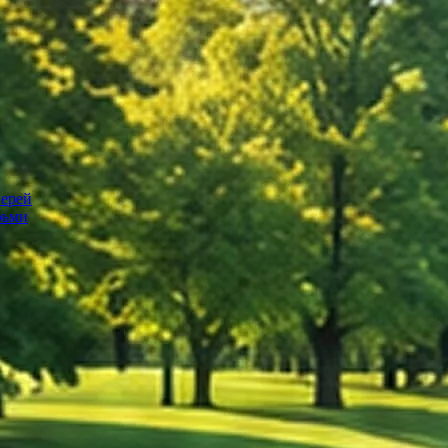
верей
рьми