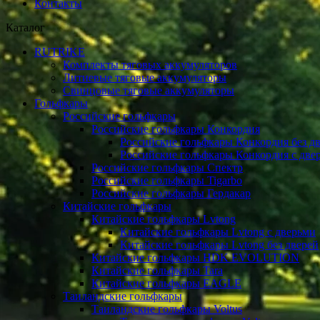
Контакты
Каталог
RUTRIKE
Комплекты тяговых аккумуляторов
Литиевые тяговые аккумуляторы
Свинцовые тяговые аккумуляторы
Гольфкары
Российские гольфкары
Российские гольфкары Конкордия
Российские гольфкары Конкордия без д
Российские гольфкары Конкордия с две
Российские гольфкары Спектр
Российские гольфкары Tigarbo
Российские гольфкары Гердакар
Китайские гольфкары
Китайские гольфкары Lvtong
Китайские гольфкары Lvtong с дверьми
Китайские гольфкары Lvtong без дверей
Китайские гольфкары HDK EVOLUTION
Китайские гольфкары Tara
Китайские гольфкары EAGLE
Таиландские гольфкары
Таиландские гольфкары Voltus