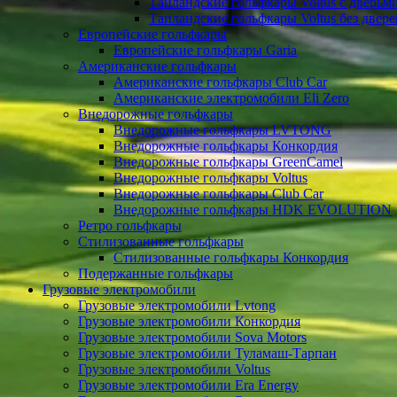
Таиландские гольфкары Voltus с дверьм
Таиландские гольфкары Voltus без двере
Европейские гольфкары
Европейские гольфкары Garia
Американские гольфкары
Американские гольфкары Club Car
Американские электромобили Eli Zero
Внедорожные гольфкары
Внедорожные гольфкары LVTONG
Внедорожные гольфкары Конкордия
Внедорожные гольфкары GreenCamel
Внедорожные гольфкары Voltus
Внедорожные гольфкары Club Car
Внедорожные гольфкары HDK EVOLUTION
Ретро гольфкары
Стилизованные гольфкары
Стилизованные гольфкары Конкордия
Подержанные гольфкары
Грузовые электромобили
Грузовые электромобили Lvtong
Грузовые электромобили Конкордия
Грузовые электромобили Sova Motors
Грузовые электромобили Туламаш-Тарпан
Грузовые электромобили Voltus
Грузовые электромобили Era Energy