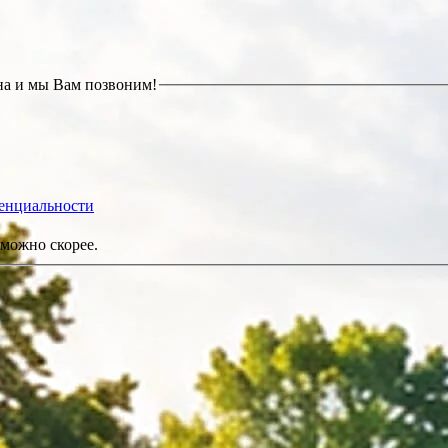
на и мы Вам позвоним!
енциальности
можно скорее.