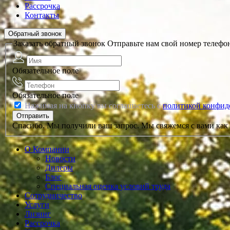
Рассрочка
Контакты
Обратный звонок
Заказать обратный звонок
Отправьте нам свой номер телефо
Обязательное поле
Обязательное поле
Нажимая на кнопку вы соглашаетесь с
политикой конфид
Спасибо. Мы получили ваш запрос. Мы свяжемся с вами как 
О Компании
Новости
Дилеры
Блог
Специальная оценка условий труда
Сотрудничество
Услуги
Лизинг
Рассрочка