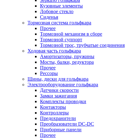
Зеркало гольфкара
Кузовные элементы
Лобовое стекло
Сиденья
Тормозная система гольфкара
Прочее
Тормозной механизм в сборе
Тормозной суппорт
Тормозной трос, трубчатые соединения
Ходовая часть гольфкара
Амортизаторы, пружины
Мосты, балки, редуктора
Прочее
Рессоры
Шины, диски для гольфкара
Электрооборудование гольфкара
Датчики скорости
Замки зажигания
Комплекты проводки
Контакторы
Контроллеры
Предохранители
Преобразователи DC-DC
Приборные панели
Прочее