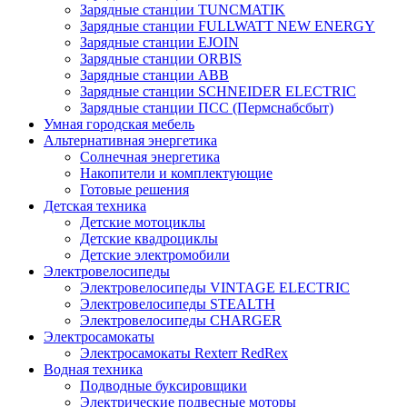
Зарядные станции TUNCMATIK
Зарядные станции FULLWATT NEW ENERGY
Зарядные станции EJOIN
Зарядные станции ORBIS
Зарядные станции ABB
Зарядные станции SCHNEIDER ELECTRIC
Зарядные станции ПСС (Пермснабсбыт)
Умная городская мебель
Альтернативная энергетика
Солнечная энергетика
Накопители и комплектующие
Готовые решения
Детская техника
Детские мотоциклы
Детские квадроциклы
Детские электромобили
Электровелосипеды
Электровелосипеды VINTAGE ELECTRIC
Электровелосипеды STEALTH
Электровелосипеды CHARGER
Электросамокаты
Электросамокаты Rexterr RedRex
Водная техника
Подводные буксировщики
Электрические подвесные моторы