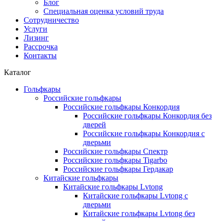
Блог
Специальная оценка условий труда
Сотрудничество
Услуги
Лизинг
Рассрочка
Контакты
Каталог
Гольфкары
Российские гольфкары
Российские гольфкары Конкордия
Российские гольфкары Конкордия без
дверей
Российские гольфкары Конкордия с
дверьми
Российские гольфкары Спектр
Российские гольфкары Tigarbo
Российские гольфкары Гердакар
Китайские гольфкары
Китайские гольфкары Lvtong
Китайские гольфкары Lvtong с
дверьми
Китайские гольфкары Lvtong без