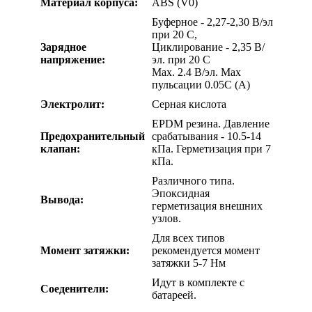
Материал корпуса:
ABS (V0)
Буферное - 2,27-2,30 В/эл
при 20 C,
Зарядное
Циклирование - 2,35 В/
напряжение:
эл. при 20 C
Max. 2.4 В/эл. Max
пульсации 0.05C (A)
Электролит:
Серная кислота
EPDM резина. Давление
Предохранительный
срабатывания - 10.5-14
клапан:
кПa. Герметизация при 7
кПa.
Различного типа.
Эпоксидная
Вывода:
герметизация внешних
узлов.
Для всех типов
Момент затяжки:
рекомендуется момент
затяжки 5-7 Нм
Идут в комплекте с
Соеденители:
батареей.