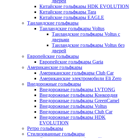
дверей
Китайские гольфкары HDK EVOLUTION
Китайские гольфкары Tara
Китайские гольфкары EAGLE
Таиландские гольфкары
Таиландские гольфкары Voltus
Таиландские гольфкары Voltus с
дверьми
Таиландские гольфкары Voltus без
дверей
Европейские гольфкары
Европейские гольфкары Garia
Американские гольфкары
Американские гольфкары Club Car
Американские электромобили Eli Zero
Внедорожные гольфкары
Внедорожные гольфкары LVTONG
Внедорожные гольфкары Конкордия
Внедорожные гольфкары GreenCamel
Внедорожные гольфкары Voltus
Внедорожные гольфкары Club Car
Внедорожные гольфкары HDK
EVOLUTION
Ретро гольфкары
Стилизованные гольфкары