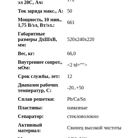
эл 20С, Ач:
Ток заряда макс., А:
50
Мощность, 10 мин.,
661
1,75 В/эл, Вт/эл.:
Габаритные
размеры ДхШхВ,
520х240х220
мм:
Вес, кг:
66,0
Внутреннее сопрот.,
<2 td="">
мОм:
Срок службы, лет:
12
Диапазон рабочих
-20..+50
температур, С:
Сплав решетки:
Pb/Ca/Sn
Пластины:
намазные
Сепаратор:
стекловолокно
Активный
Свинец высокой чистоты
материал: