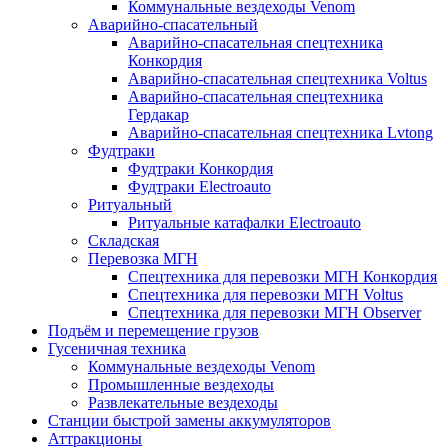
Коммунальные вездеходы Venom
Аварийно-спасательный
Аварийно-спасательная спецтехника
Конкордия
Аварийно-спасательная спецтехника Voltus
Аварийно-спасательная спецтехника
Гердакар
Аварийно-спасательная спецтехника Lvtong
Фудтраки
Фудтраки Конкордия
Фудтраки Electroauto
Ритуальный
Ритуальные катафалки Electroauto
Складская
Перевозка МГН
Спецтехника для перевозки МГН Конкордия
Спецтехника для перевозки МГН Voltus
Спецтехника для перевозки МГН Observer
Подъём и перемещение грузов
Гусеничная техника
Коммунальные вездеходы Venom
Промышленные вездеходы
Развлекательные вездеходы
Станции быстрой замены аккумуляторов
Аттракционы