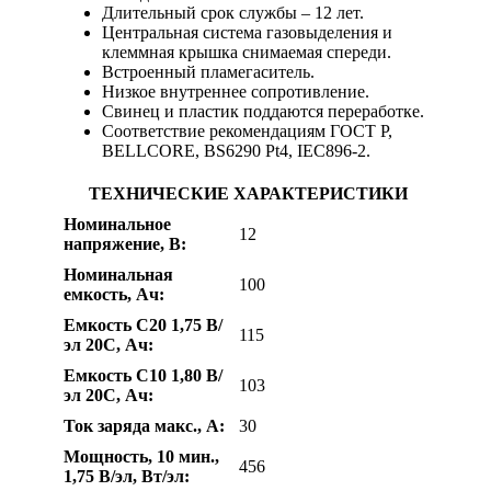
Длительный срок службы – 12 лет.
Центральная система газовыделения и
клеммная крышка снимаемая спереди.
Встроенный пламегаситель.
Низкое внутреннее сопротивление.
Свинец и пластик поддаются переработке.
Соответствие рекомендациям ГОСТ Р,
BELLCORE, BS6290 Pt4, IEC896-2.
ТЕХНИЧЕСКИЕ ХАРАКТЕРИСТИКИ
Номинальное
12
напряжение, В:
Номинальная
100
емкость, Ач:
Емкость С20 1,75 В/
115
эл 20С, Ач:
Емкость С10 1,80 В/
103
эл 20С, Ач:
Ток заряда макс., А:
30
Мощность, 10 мин.,
456
1,75 В/эл, Вт/эл: