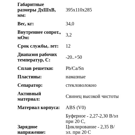
Габаритные
размеры ДхШхВ,
395х110х285
мм:
Вес, кг:
34,0
Внутреннее сопрот.,
3,2
мОм:
Срок службы, лет:
12
Диапазон рабочих
-20..+50
температур, С:
Сплав решетки:
Pb/Ca/Sn
Пластины:
намазные
Сепаратор:
стекловолокно
Активный
Свинец высокой чистоты
материал:
Материал корпуса:
ABS (V0)
Буферное - 2,27-2,30 В/эл
при 20 C,
Зарядное
Циклирование - 2,35 В/
напряжение:
эл. при 20 C