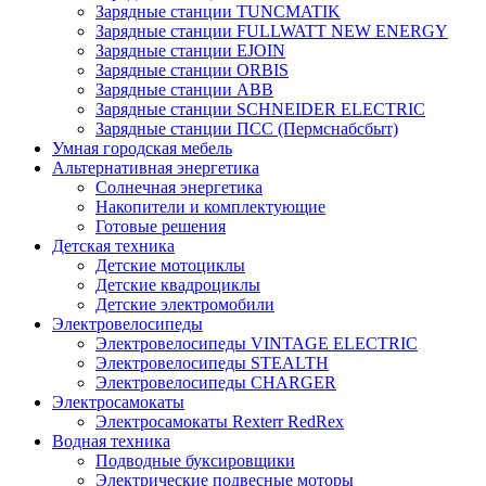
Зарядные станции TUNCMATIK
Зарядные станции FULLWATT NEW ENERGY
Зарядные станции EJOIN
Зарядные станции ORBIS
Зарядные станции ABB
Зарядные станции SCHNEIDER ELECTRIC
Зарядные станции ПСС (Пермснабсбыт)
Умная городская мебель
Альтернативная энергетика
Солнечная энергетика
Накопители и комплектующие
Готовые решения
Детская техника
Детские мотоциклы
Детские квадроциклы
Детские электромобили
Электровелосипеды
Электровелосипеды VINTAGE ELECTRIC
Электровелосипеды STEALTH
Электровелосипеды CHARGER
Электросамокаты
Электросамокаты Rexterr RedRex
Водная техника
Подводные буксировщики
Электрические подвесные моторы