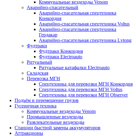
Коммунальные вездеходы Venom
Аварийно-спасательный
Аварийно-спасательная спецтехника
Конкордия
Аварийно-спасательная спецтехника Voltus
Аварийно-спасательная спецтехника
Гердакар
Аварийно-спасательная спецтехника Lvtong
Фудтраки
Фудтраки Конкордия
Фудтраки Electroauto
Ритуальный
Ритуальные катафалки Electroauto
Складская
Перевозка МГН
Спецтехника для перевозки МГН Конкордия
Спецтехника для перевозки МГН Voltus
Спецтехника для перевозки МГН Observer
Подъём и перемещение грузов
Гусеничная техника
Коммунальные вездеходы Venom
Промышленные вездеходы
Развлекательные вездеходы
Станции быстрой замены аккумуляторов
Аттракционы