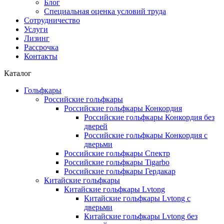
Блог
Специальная оценка условий труда
Сотрудничество
Услуги
Лизинг
Рассрочка
Контакты
Каталог
Гольфкары
Российские гольфкары
Российские гольфкары Конкордия
Российские гольфкары Конкордия без
дверей
Российские гольфкары Конкордия с
дверьми
Российские гольфкары Спектр
Российские гольфкары Tigarbo
Российские гольфкары Гердакар
Китайские гольфкары
Китайские гольфкары Lvtong
Китайские гольфкары Lvtong с
дверьми
Китайские гольфкары Lvtong без