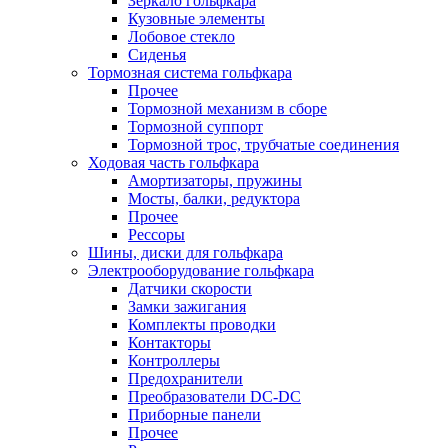
Зеркало гольфкара
Кузовные элементы
Лобовое стекло
Сиденья
Тормозная система гольфкара
Прочее
Тормозной механизм в сборе
Тормозной суппорт
Тормозной трос, трубчатые соединения
Ходовая часть гольфкара
Амортизаторы, пружины
Мосты, балки, редуктора
Прочее
Рессоры
Шины, диски для гольфкара
Электрооборудование гольфкара
Датчики скорости
Замки зажигания
Комплекты проводки
Контакторы
Контроллеры
Предохранители
Преобразователи DC-DC
Приборные панели
Прочее