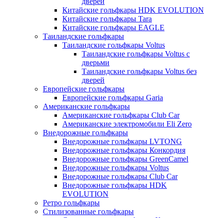
дверей
Китайские гольфкары HDK EVOLUTION
Китайские гольфкары Tara
Китайские гольфкары EAGLE
Таиландские гольфкары
Таиландские гольфкары Voltus
Таиландские гольфкары Voltus с
дверьми
Таиландские гольфкары Voltus без
дверей
Европейские гольфкары
Европейские гольфкары Garia
Американские гольфкары
Американские гольфкары Club Car
Американские электромобили Eli Zero
Внедорожные гольфкары
Внедорожные гольфкары LVTONG
Внедорожные гольфкары Конкордия
Внедорожные гольфкары GreenCamel
Внедорожные гольфкары Voltus
Внедорожные гольфкары Club Car
Внедорожные гольфкары HDK
EVOLUTION
Ретро гольфкары
Стилизованные гольфкары