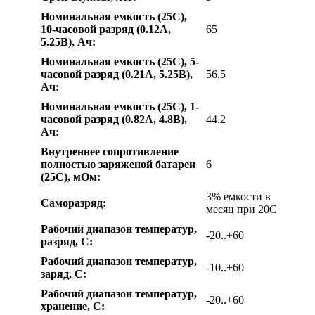
Номинальная емкость (25С),
10-часовой разряд (0.12A,
65
5.25В), Ач:
Номинальная емкость (25С), 5-
часовой разряд (0.21A, 5.25В),
56,5
Ач:
Номинальная емкость (25С), 1-
часовой разряд (0.82A, 4.8В),
44,2
Ач:
Внутреннее сопротивление
полностью заряженой батареи
6
(25С), мОм:
3% емкости в
Саморазряд:
месяц при 20C
Рабочий диапазон температур,
-20..+60
разряд, С:
Рабочий диапазон температур,
-10..+60
заряд, С:
Рабочий диапазон температур,
-20..+60
хранение, С: