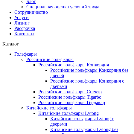
Блог
Специальная оценка условий труда
Сотрудничество
Услуги
Лизинг
Рассрочка
Контакты
Каталог
Гольфкары
Российские гольфкары
Российские гольфкары Конкордия
Российские гольфкары Конкордия без
дверей
Российские гольфкары Конкордия с
дверьми
Российские гольфкары Спектр
Российские гольфкары Tigarbo
Российские гольфкары Гердакар
Китайские гольфкары
Китайские гольфкары Lvtong
Китайские гольфкары Lvtong с
дверьми
Китайские гольфкары Lvtong без