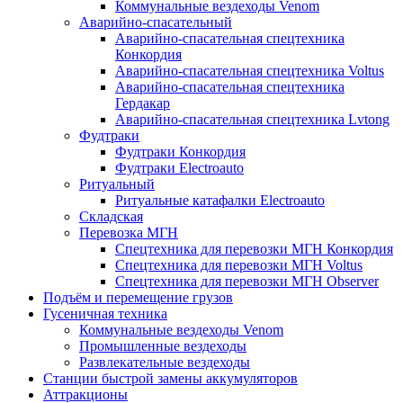
Коммунальные вездеходы Venom
Аварийно-спасательный
Аварийно-спасательная спецтехника
Конкордия
Аварийно-спасательная спецтехника Voltus
Аварийно-спасательная спецтехника
Гердакар
Аварийно-спасательная спецтехника Lvtong
Фудтраки
Фудтраки Конкордия
Фудтраки Electroauto
Ритуальный
Ритуальные катафалки Electroauto
Складская
Перевозка МГН
Спецтехника для перевозки МГН Конкордия
Спецтехника для перевозки МГН Voltus
Спецтехника для перевозки МГН Observer
Подъём и перемещение грузов
Гусеничная техника
Коммунальные вездеходы Venom
Промышленные вездеходы
Развлекательные вездеходы
Станции быстрой замены аккумуляторов
Аттракционы