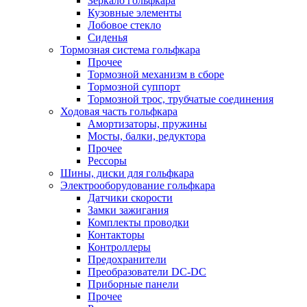
Зеркало гольфкара
Кузовные элементы
Лобовое стекло
Сиденья
Тормозная система гольфкара
Прочее
Тормозной механизм в сборе
Тормозной суппорт
Тормозной трос, трубчатые соединения
Ходовая часть гольфкара
Амортизаторы, пружины
Мосты, балки, редуктора
Прочее
Рессоры
Шины, диски для гольфкара
Электрооборудование гольфкара
Датчики скорости
Замки зажигания
Комплекты проводки
Контакторы
Контроллеры
Предохранители
Преобразователи DC-DC
Приборные панели
Прочее