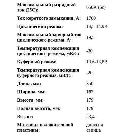
Максимальный разрядный
650А (5с)
ток (25С):
Ток короткого замыкания, А:
1700
Циклический режим:
14,5-14,9В
Максимальный зарядный ток
19,5
циклического режима, А:
Температурная компенсация
-30
циклического режима, мВ/С:
Буферный режим:
13,6-13,8В
Температурная компенсация
-20
буферного режима, мВ/С:
Длина, мм:
350
Ширина, мм:
167
Высота, мм:
179
Полная высота, мм:
179
Вес, кг:
23,4
Материал положительной
диоксид
пластины:
свинца