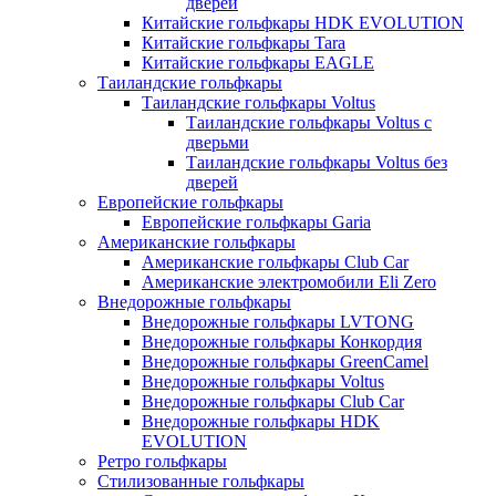
дверей
Китайские гольфкары HDK EVOLUTION
Китайские гольфкары Tara
Китайские гольфкары EAGLE
Таиландские гольфкары
Таиландские гольфкары Voltus
Таиландские гольфкары Voltus с
дверьми
Таиландские гольфкары Voltus без
дверей
Европейские гольфкары
Европейские гольфкары Garia
Американские гольфкары
Американские гольфкары Club Car
Американские электромобили Eli Zero
Внедорожные гольфкары
Внедорожные гольфкары LVTONG
Внедорожные гольфкары Конкордия
Внедорожные гольфкары GreenCamel
Внедорожные гольфкары Voltus
Внедорожные гольфкары Club Car
Внедорожные гольфкары HDK
EVOLUTION
Ретро гольфкары
Стилизованные гольфкары