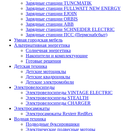
Зарядные станции TUNCMATIK
Зарядные станции FULLWATT NEW ENERGY
Зарядные станции EJOIN
Зарядные станции ORBIS
Зарядные станции ABB
Зарядные станции SCHNEIDER ELECTRIC
Зарядные станции ПСС (Пермснабсбыт)
Умная городская мебель
Альтернативная энергетика
Солнечная энергетика
Накопители и комплектующие
Готовые решения
Детская техника
Детские мотоциклы
Детские квадроциклы
Детские электромобили
Электровелосипеды
Электровелосипеды VINTAGE ELECTRIC
Электровелосипеды STEALTH
Электровелосипеды CHARGER
Электросамокаты
Электросамокаты Rexterr RedRex
Водная техника
Подводные буксировщики
Электрические подвесные моторы